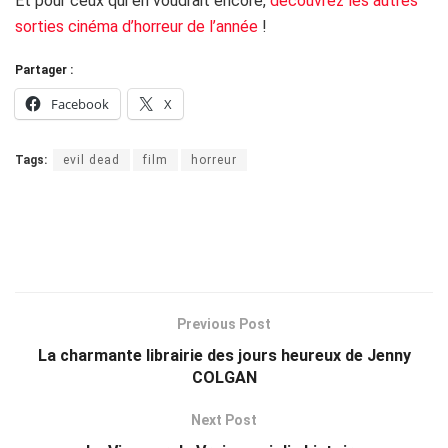
Et pour ceux qui en voudrait encore,
découvrez les autres
sorties cinéma d’horreur de l’année
!
Partager :
Facebook
X
Tags:
evil dead
film
horreur
Previous Post
La charmante librairie des jours heureux de Jenny
COLGAN
Next Post