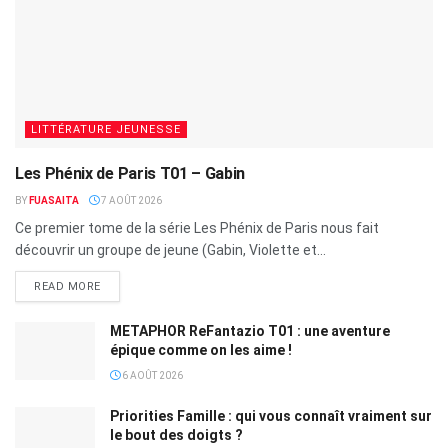
LITTÉRATURE JEUNESSE
Les Phénix de Paris T01 – Gabin
BY
FUASAITA
7 AOÛT 2026
Ce premier tome de la série Les Phénix de Paris nous fait
découvrir un groupe de jeune (Gabin, Violette et...
READ MORE
METAPHOR ReFantazio T01 : une aventure
épique comme on les aime !
6 AOÛT 2026
Priorities Famille : qui vous connaît vraiment sur
le bout des doigts ?