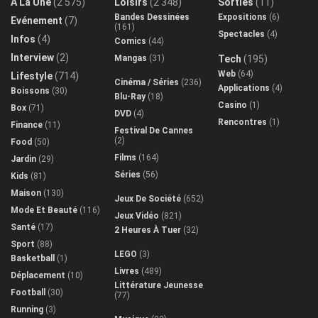
A La Une
(2 575)
Loisirs
(2 348)
Sorties
(11)
Bandes Dessinées
Expositions
(6)
Evénement
(7)
(161)
Spectacles
(4)
Infos
(4)
Comics
(44)
Interview
(2)
Mangas
(31)
Tech
(195)
Web
(64)
Lifestyle
(714)
Cinéma / Séries
(236)
Applications
(4)
Boissons
(30)
Blu-Ray
(18)
Casino
(1)
Box
(71)
DVD
(4)
Rencontres
(1)
Finance
(11)
Festival De Cannes
(2)
Food
(50)
Films
(164)
Jardin
(29)
Séries
(56)
Kids
(81)
Maison
(130)
Jeux De Société
(652)
Mode Et Beauté
(116)
Jeux Vidéo
(821)
Santé
(17)
2 Heures À Tuer
(32)
Sport
(88)
LEGO
(3)
Basketball
(1)
Livres
(489)
Déplacement
(10)
Littérature Jeunesse
Football
(30)
(77)
Running
(3)