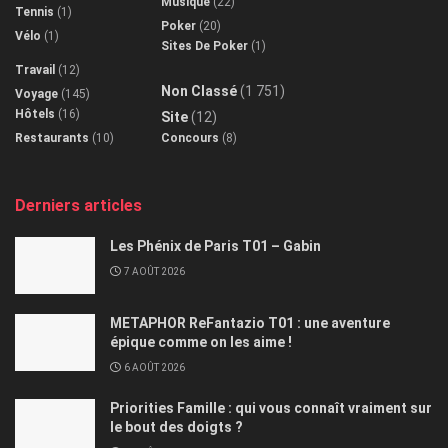
Musique
(22)
Tennis
(1)
Poker
(20)
Vélo
(1)
Sites De Poker
(1)
Travail
(12)
Non Classé
(1 751)
Voyage
(145)
Hôtels
(16)
Site
(12)
Restaurants
(10)
Concours
(8)
Derniers articles
Les Phénix de Paris T01 – Gabin
7 AOÛT 2026
METAPHOR ReFantazio T01 : une aventure
épique comme on les aime !
6 AOÛT 2026
Priorities Famille : qui vous connaît vraiment sur
le bout des doigts ?