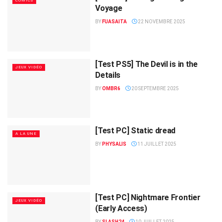
COMICS
Voyage
BY
FUASAITA
22 NOVEMBRE 2025
[Test PS5] The Devil is in the
JEUX VIDÉO
Details
BY
OMBR6
20 SEPTEMBRE 2025
[Test PC] Static dread
A LA UNE
BY
PHYSALIS
11 JUILLET 2025
[Test PC] Nightmare Frontier
JEUX VIDÉO
(Early Access)
BY
SLASH24
10 JUILLET 2025