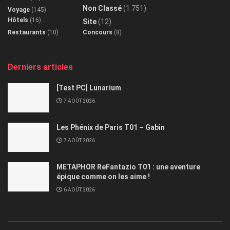
Non Classé
(1 751)
Voyage
(145)
Hôtels
(16)
Site
(12)
Restaurants
(10)
Concours
(8)
Derniers articles
[Test PC] Lunarium
7 AOÛT 2026
Les Phénix de Paris T01 – Gabin
7 AOÛT 2026
METAPHOR ReFantazio T01 : une aventure
épique comme on les aime !
6 AOÛT 2026