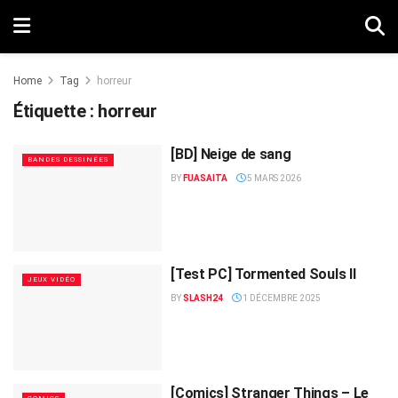
Home
Tag
horreur
Étiquette :
horreur
[BD] Neige de sang
BANDES DESSINÉES
BY
FUASAITA
5 MARS 2026
[Test PC] Tormented Souls II
JEUX VIDÉO
BY
SLASH24
1 DÉCEMBRE 2025
[Comics] Stranger Things – Le