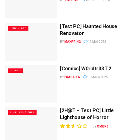
[Test PC] Haunted House
JEUX VIDÉO
Renovator
BY
MAXPRING
17 MAI 2025
[Comics] W0rldtr33 T2
COMICS
BY
FUASAITA
31 MARS 2025
[2H@T – Test PC] Little
2 HEURES À TUER
Lighthouse of Horror
BY
OMBR6