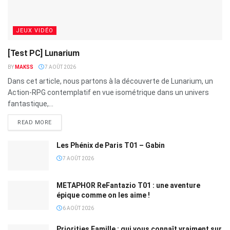
JEUX VIDÉO
[Test PC] Lunarium
BY
MAKSS
7 AOÛT 2026
Dans cet article, nous partons à la découverte de Lunarium, un
Action-RPG contemplatif en vue isométrique dans un univers
fantastique,...
READ MORE
Les Phénix de Paris T01 – Gabin
7 AOÛT 2026
METAPHOR ReFantazio T01 : une aventure
épique comme on les aime !
6 AOÛT 2026
Priorities Famille : qui vous connaît vraiment sur