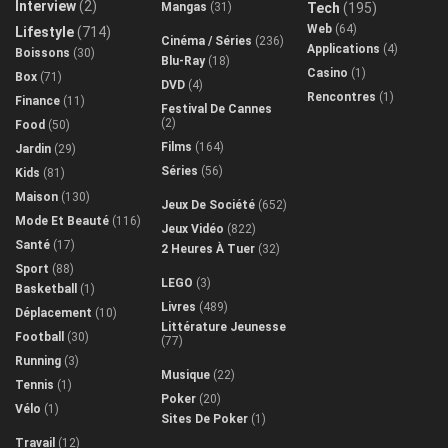
Interview
(2)
Mangas
(31)
Tech
(195)
Web
(64)
Lifestyle
(714)
Cinéma / Séries
(236)
Applications
(4)
Boissons
(30)
Blu-Ray
(18)
Casino
(1)
Box
(71)
DVD
(4)
Rencontres
(1)
Finance
(11)
Festival De Cannes
(2)
Food
(50)
Films
(164)
Jardin
(29)
Séries
(56)
Kids
(81)
Maison
(130)
Jeux De Société
(652)
Mode Et Beauté
(116)
Jeux Vidéo
(822)
Santé
(17)
2 Heures À Tuer
(32)
Sport
(88)
LEGO
(3)
Basketball
(1)
Livres
(489)
Déplacement
(10)
Littérature Jeunesse
Football
(30)
(77)
Running
(3)
Musique
(22)
Tennis
(1)
Poker
(20)
Vélo
(1)
Sites De Poker
(1)
Travail
(12)