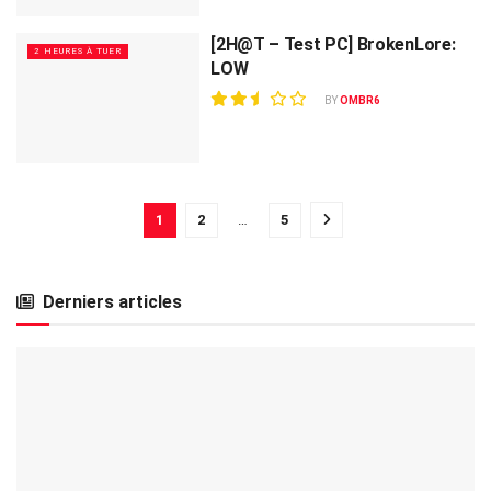
[2H@T – Test PC] BrokenLore:
2 HEURES À TUER
LOW
BY
OMBR6
1
2
…
5
Derniers articles