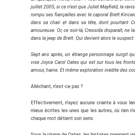
juillet 2005, si ce n’est que Juliet Mayfield, la rav
rompu ses fiançailles avec le caporal Brett Kincai
dans sa chair et dans sa tête, dont pourtant Cr
amoureuse. Or, ce soir-là, Cressida disparaît, ne 
dans la jeep de Brett. Qui devient alors le suspect
Sept ans après, un étrange personnage surgit qui
vise Joyce Carol Oates qui est sur tous les front
amour, haine. Et même exploration inédite des cou
Alléchant, n’est-ce pas ?
Effectivement, n’ayez aucune crainte à vous la
mieux écrites les unes que les autres, où rien n
chaque mot détient son sens.
Sous la plume de Oates, les histoires prennent vie