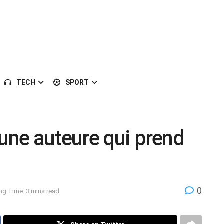
TECH
SPORT
 une auteure qui prend
0
ng Time: 3 mins read