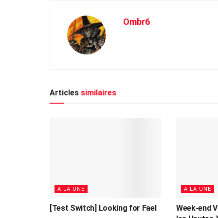
Ombr6
Articles
similaires
A LA UNE
A LA UNE
[Test Switch] Looking for Fael
Week-end V