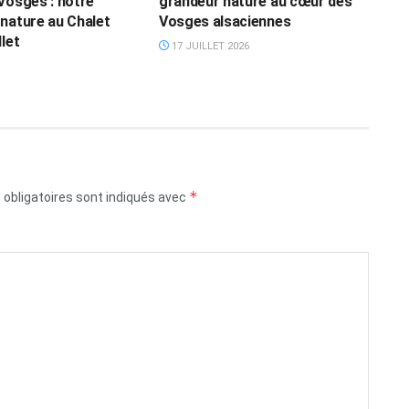
Vosges : notre
grandeur nature au cœur des
nature au Chalet
Vosges alsaciennes
let
17 JUILLET 2026
*
obligatoires sont indiqués avec