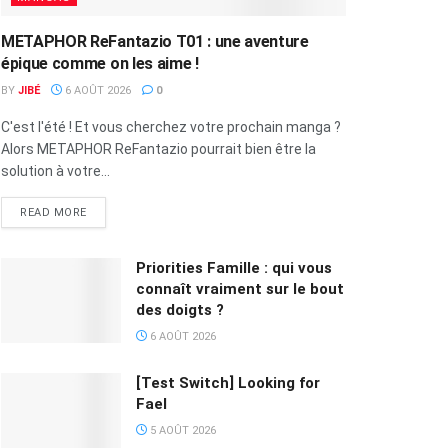
METAPHOR ReFantazio T01 : une aventure
épique comme on les aime !
BY
JIBÉ
6 AOÛT 2026
0
C'est l'été ! Et vous cherchez votre prochain manga ?
Alors METAPHOR ReFantazio pourrait bien être la
solution à votre...
READ MORE
Priorities Famille : qui vous
connaît vraiment sur le bout
des doigts ?
6 AOÛT 2026
[Test Switch] Looking for
Fael
5 AOÛT 2026