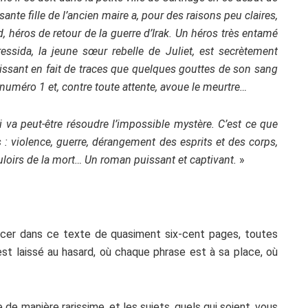
issante fille de l’ancien maire a, pour des raisons peu claires,
d, héros de retour de la guerre d’Irak. Un héros très entamé
essida, la jeune sœur rebelle de Juliet, est secrètement
laissant en fait de traces que quelques gouttes de son sang
 numéro 1 et, contre toute attente, avoue le meurtre…
 va peut-être résoudre l’impossible mystère. C’est ce que
s : violence, guerre, dérangement des esprits et des corps,
loirs de la mort… Un roman puissant et captivant.
»
ncer dans ce texte de quasiment six-cent pages, toutes
’est laissé au hasard, où chaque phrase est à sa place, où
 de manière rarissime, et les sujets, quels qui soient, vous