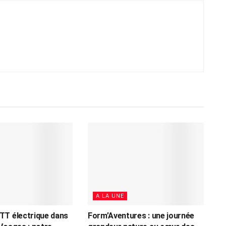
A LA UNE
TT électrique dans
Form’Aventures : une journée