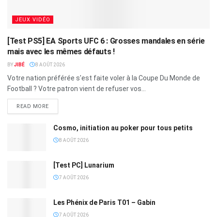
JEUX VIDÉO
[Test PS5] EA Sports UFC 6 : Grosses mandales en série
mais avec les mêmes défauts !
BY
JIBÉ
8 AOÛT 2026
Votre nation préférée s'est faite voler à la Coupe Du Monde de
Football ? Votre patron vient de refuser vos...
READ MORE
Cosmo, initiation au poker pour tous petits
8 AOÛT 2026
[Test PC] Lunarium
7 AOÛT 2026
Les Phénix de Paris T01 – Gabin
7 AOÛT 2026