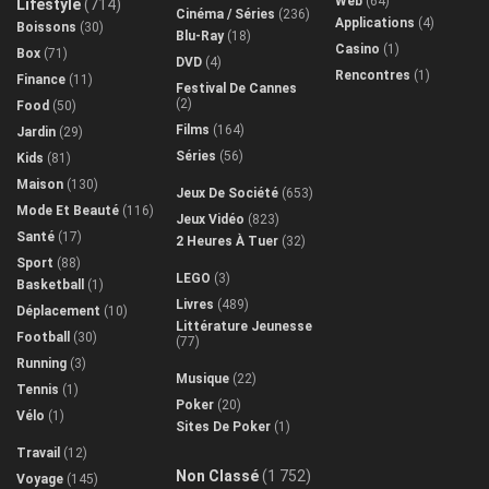
Web
(64)
Lifestyle
(714)
Cinéma / Séries
(236)
Applications
(4)
Boissons
(30)
Blu-Ray
(18)
Casino
(1)
Box
(71)
DVD
(4)
Rencontres
(1)
Finance
(11)
Festival De Cannes
(2)
Food
(50)
Films
(164)
Jardin
(29)
Séries
(56)
Kids
(81)
Maison
(130)
Jeux De Société
(653)
Mode Et Beauté
(116)
Jeux Vidéo
(823)
Santé
(17)
2 Heures À Tuer
(32)
Sport
(88)
LEGO
(3)
Basketball
(1)
Livres
(489)
Déplacement
(10)
Littérature Jeunesse
Football
(30)
(77)
Running
(3)
Musique
(22)
Tennis
(1)
Poker
(20)
Vélo
(1)
Sites De Poker
(1)
Travail
(12)
Non Classé
(1 752)
Voyage
(145)