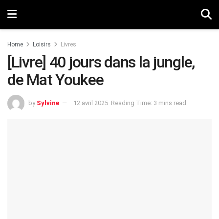
Home
Loisirs
Livres
[Livre] 40 jours dans la jungle,
de Mat Youkee
by
Sylvine
12 avril 2025
Reading Time: 3 mins read