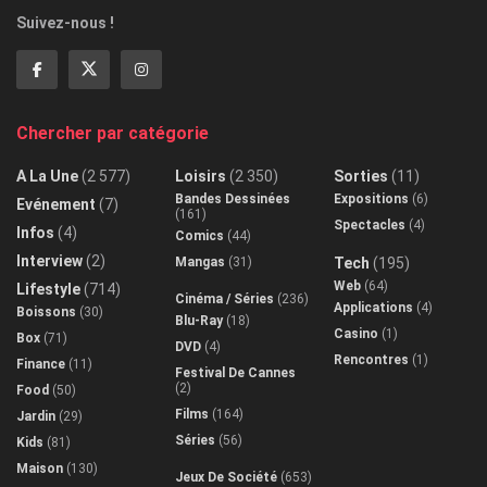
Suivez-nous !
Chercher par catégorie
A La Une
(2 577)
Loisirs
(2 350)
Sorties
(11)
Bandes Dessinées
Expositions
(6)
Evénement
(7)
(161)
Spectacles
(4)
Infos
(4)
Comics
(44)
Interview
(2)
Mangas
(31)
Tech
(195)
Web
(64)
Lifestyle
(714)
Cinéma / Séries
(236)
Applications
(4)
Boissons
(30)
Blu-Ray
(18)
Casino
(1)
Box
(71)
DVD
(4)
Rencontres
(1)
Finance
(11)
Festival De Cannes
(2)
Food
(50)
Films
(164)
Jardin
(29)
Séries
(56)
Kids
(81)
Maison
(130)
Jeux De Société
(653)