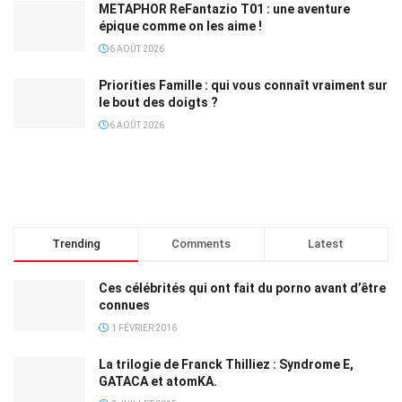
METAPHOR ReFantazio T01 : une aventure
épique comme on les aime !
6 AOÛT 2026
Priorities Famille : qui vous connaît vraiment sur
le bout des doigts ?
6 AOÛT 2026
Trending
Comments
Latest
Ces célébrités qui ont fait du porno avant d’être
connues
1 FÉVRIER 2016
La trilogie de Franck Thilliez : Syndrome E,
GATACA et atomKA.