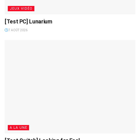
JEUX VIDÉO
[Test PC] Lunarium
7 AOÛT 2026
A LA UNE