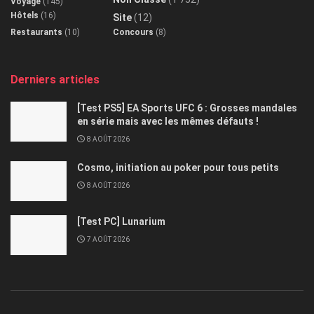
Voyage
(145)
Hôtels
(16)
Site
(12)
Restaurants
(10)
Concours
(8)
Derniers articles
[Test PS5] EA Sports UFC 6 : Grosses mandales
en série mais avec les mêmes défauts !
8 AOÛT 2026
Cosmo, initiation au poker pour tous petits
8 AOÛT 2026
[Test PC] Lunarium
7 AOÛT 2026