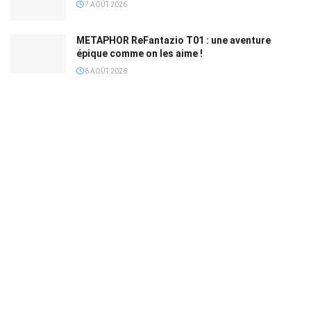
7 AOÛT 2026
METAPHOR ReFantazio T01 : une aventure
épique comme on les aime !
6 AOÛT 2026