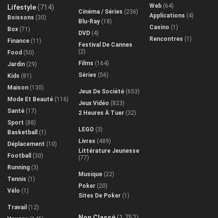
Web
(64)
Lifestyle
(714)
Cinéma / Séries
(236)
Applications
(4)
Boissons
(30)
Blu-Ray
(18)
Casino
(1)
Box
(71)
DVD
(4)
Rencontres
(1)
Finance
(11)
Festival De Cannes
(2)
Food
(50)
Films
(164)
Jardin
(29)
Séries
(56)
Kids
(81)
Maison
(130)
Jeux De Société
(653)
Mode Et Beauté
(116)
Jeux Vidéo
(823)
Santé
(17)
2 Heures À Tuer
(32)
Sport
(88)
LEGO
(3)
Basketball
(1)
Livres
(489)
Déplacement
(10)
Littérature Jeunesse
Football
(30)
(77)
Running
(3)
Musique
(22)
Tennis
(1)
Poker
(20)
Vélo
(1)
Sites De Poker
(1)
Travail
(12)
Non Classé
(1 752)