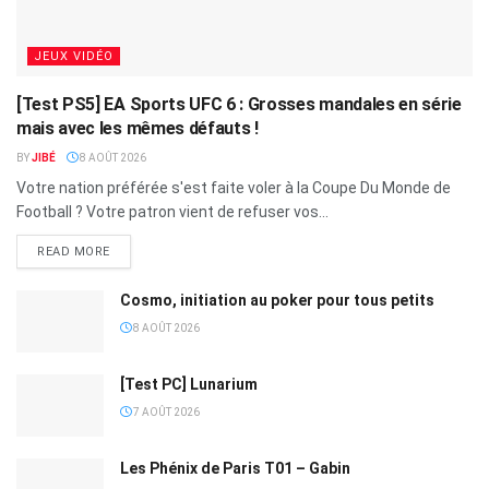
JEUX VIDÉO
[Test PS5] EA Sports UFC 6 : Grosses mandales en série
mais avec les mêmes défauts !
BY
JIBÉ
8 AOÛT 2026
Votre nation préférée s'est faite voler à la Coupe Du Monde de
Football ? Votre patron vient de refuser vos...
READ MORE
Cosmo, initiation au poker pour tous petits
8 AOÛT 2026
[Test PC] Lunarium
7 AOÛT 2026
Les Phénix de Paris T01 – Gabin