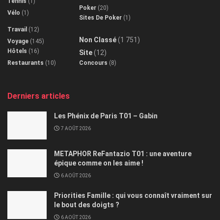
Tennis
(1)
Poker
(20)
Vélo
(1)
Sites De Poker
(1)
Travail
(12)
Non Classé
(1 751)
Voyage
(145)
Hôtels
(16)
Site
(12)
Restaurants
(10)
Concours
(8)
Derniers articles
Les Phénix de Paris T01 – Gabin
7 AOÛT 2026
METAPHOR ReFantazio T01 : une aventure
épique comme on les aime !
6 AOÛT 2026
Priorities Famille : qui vous connaît vraiment sur
le bout des doigts ?
6 AOÛT 2026