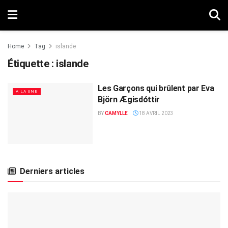
Home
Tag
islande
Étiquette :
islande
Les Garçons qui brûlent par Eva
A LA UNE
Björn Ægisdóttir
BY
CAMYLLE
18 AVRIL 2023
Derniers articles