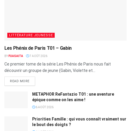
LITTÉRATURE JEUNESSE
Les Phénix de Paris T01 – Gabin
BY
FUASAITA
7 AOÛT 2026
Ce premier tome de la série Les Phénix de Paris nous fait
découvrir un groupe de jeune (Gabin, Violette et...
READ MORE
METAPHOR ReFantazio T01 : une aventure
épique comme on les aime !
6 AOÛT 2026
Priorities Famille : qui vous connaît vraiment sur
le bout des doigts ?