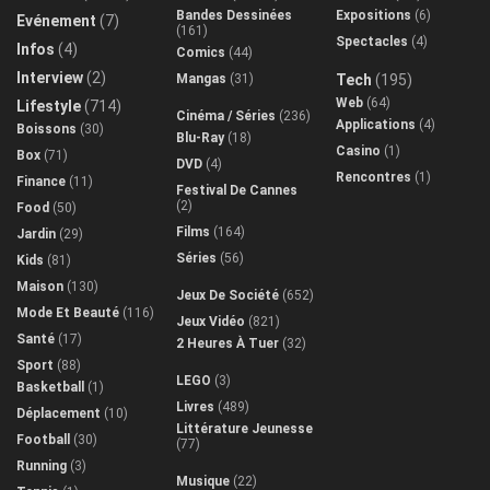
Bandes Dessinées
Expositions
(6)
Evénement
(7)
(161)
Spectacles
(4)
Infos
(4)
Comics
(44)
Interview
(2)
Mangas
(31)
Tech
(195)
Web
(64)
Lifestyle
(714)
Cinéma / Séries
(236)
Applications
(4)
Boissons
(30)
Blu-Ray
(18)
Casino
(1)
Box
(71)
DVD
(4)
Rencontres
(1)
Finance
(11)
Festival De Cannes
(2)
Food
(50)
Films
(164)
Jardin
(29)
Séries
(56)
Kids
(81)
Maison
(130)
Jeux De Société
(652)
Mode Et Beauté
(116)
Jeux Vidéo
(821)
Santé
(17)
2 Heures À Tuer
(32)
Sport
(88)
LEGO
(3)
Basketball
(1)
Livres
(489)
Déplacement
(10)
Littérature Jeunesse
Football
(30)
(77)
Running
(3)
Musique
(22)