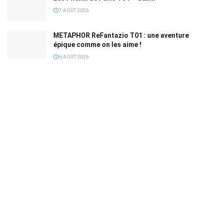
7 AOÛT 2026
METAPHOR ReFantazio T01 : une aventure
épique comme on les aime !
6 AOÛT 2026