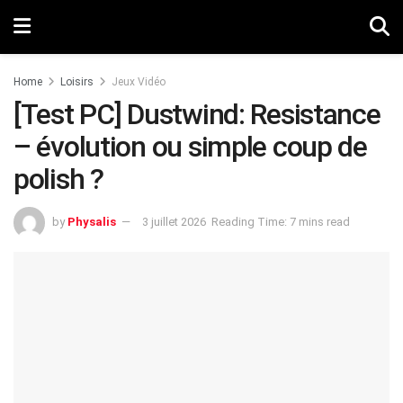
Home
Loisirs
Jeux Vidéo
[Test PC] Dustwind: Resistance
– évolution ou simple coup de
polish ?
by
Physalis
3 juillet 2026
Reading Time: 7 mins read