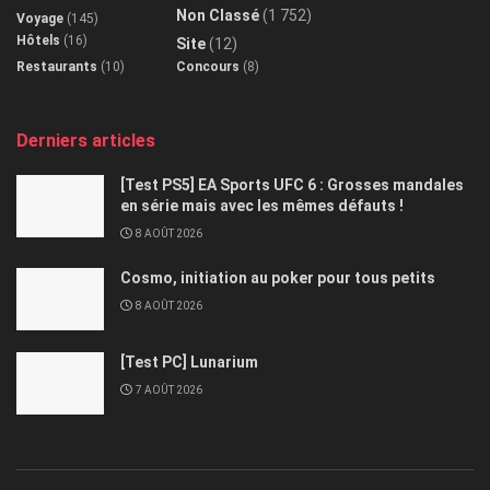
Non Classé
(1 752)
Voyage
(145)
Hôtels
(16)
Site
(12)
Restaurants
(10)
Concours
(8)
Derniers articles
[Test PS5] EA Sports UFC 6 : Grosses mandales
en série mais avec les mêmes défauts !
8 AOÛT 2026
Cosmo, initiation au poker pour tous petits
8 AOÛT 2026
[Test PC] Lunarium
7 AOÛT 2026