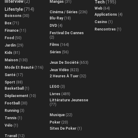
Interview
(2)
Mangas
(31)
Tech
(195)
Web
(64)
Lifestyle
(714)
Cinéma / Séries
(236)
Applications
(4)
Boissons
(30)
Blu-Ray
(18)
Casino
(1)
Box
(71)
DVD
(4)
Rencontres
(1)
Finance
(11)
Festival De Cannes
(2)
Food
(50)
Films
(164)
Jardin
(29)
Séries
(56)
Kids
(81)
Maison
(130)
Jeux De Société
(653)
Mode Et Beauté
(116)
Jeux Vidéo
(823)
Santé
(17)
2 Heures À Tuer
(32)
Sport
(88)
LEGO
(3)
Basketball
(1)
Livres
(489)
Déplacement
(10)
Littérature Jeunesse
Football
(30)
(77)
Running
(3)
Musique
(22)
Tennis
(1)
Poker
(20)
Vélo
(1)
Sites De Poker
(1)
Travail
(12)