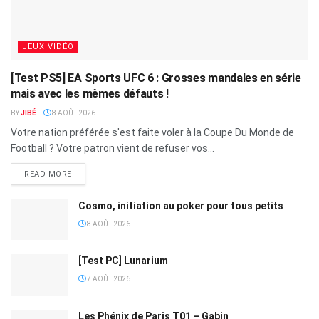
JEUX VIDÉO
[Test PS5] EA Sports UFC 6 : Grosses mandales en série
mais avec les mêmes défauts !
BY
JIBÉ
8 AOÛT 2026
Votre nation préférée s'est faite voler à la Coupe Du Monde de
Football ? Votre patron vient de refuser vos...
READ MORE
Cosmo, initiation au poker pour tous petits
8 AOÛT 2026
[Test PC] Lunarium
7 AOÛT 2026
Les Phénix de Paris T01 – Gabin