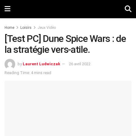
Home
Loisirs
Jeux Vidéo
[Test PC] Dune Spice Wars : de
la stratégie vers-atile.
by
Laurent Ludwiczak
26 avril 2022
Reading Time: 4 mins read