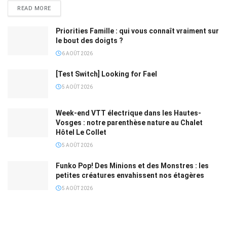
READ MORE
Priorities Famille : qui vous connaît vraiment sur
le bout des doigts ?
6 AOÛT 2026
[Test Switch] Looking for Fael
5 AOÛT 2026
Week-end VTT électrique dans les Hautes-
Vosges : notre parenthèse nature au Chalet
Hôtel Le Collet
5 AOÛT 2026
Funko Pop! Des Minions et des Monstres : les
petites créatures envahissent nos étagères
5 AOÛT 2026