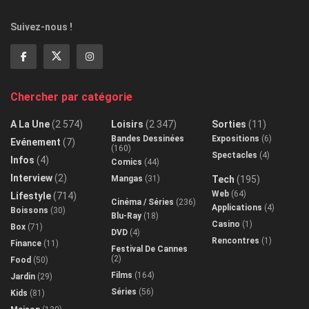
Suivez-nous !
Chercher par catégorie
A La Une
(2 574)
Loisirs
(2 347)
Sorties
(11)
Bandes Dessinées
Expositions
(6)
Evénement
(7)
(160)
Spectacles
(4)
Infos
(4)
Comics
(44)
Interview
(2)
Mangas
(31)
Tech
(195)
Web
(64)
Lifestyle
(714)
Cinéma / Séries
(236)
Applications
(4)
Boissons
(30)
Blu-Ray
(18)
Casino
(1)
Box
(71)
DVD
(4)
Rencontres
(1)
Finance
(11)
Festival De Cannes
(2)
Food
(50)
Films
(164)
Jardin
(29)
Séries
(56)
Kids
(81)