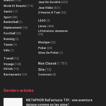
Maison
(130)
Jeux De Société
(652)
Mode Et Beauté
(116)
Jeux Vidéo
(821)
Santé
(17)
2 Heures À Tuer
(32)
Sport
(88)
LEGO
(3)
Basketball
(1)
Livres
(488)
Déplacement
(10)
Littérature Jeunesse
Football
(30)
(76)
Running
(3)
Musique
(22)
Tennis
(1)
Poker
(20)
Vélo
(1)
Sites De Poker
(1)
Travail
(12)
Non Classé
(1 751)
Voyage
(145)
Hôtels
(16)
Site
(12)
Restaurants
(10)
Concours
(8)
Derniers articles
METAPHOR ReFantazio T01 : une aventure
épique comme on les aime !