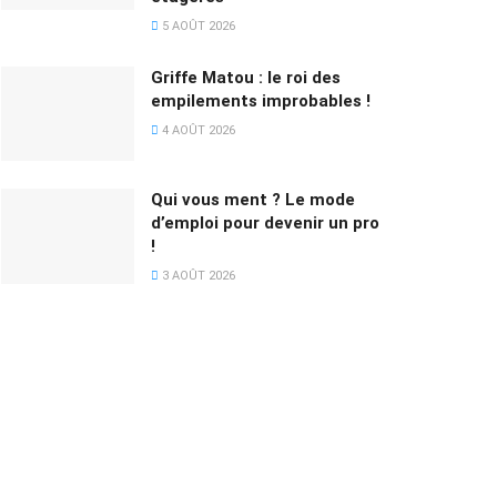
5 AOÛT 2026
Griffe Matou : le roi des
empilements improbables !
4 AOÛT 2026
Qui vous ment ? Le mode
d’emploi pour devenir un pro
!
3 AOÛT 2026