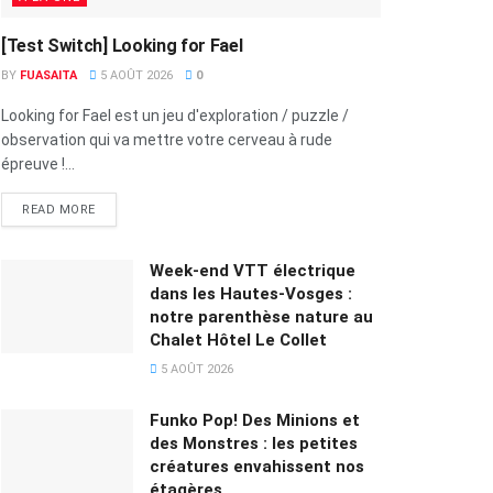
[Test Switch] Looking for Fael
BY
FUASAITA
5 AOÛT 2026
0
Looking for Fael est un jeu d'exploration / puzzle /
observation qui va mettre votre cerveau à rude
épreuve !...
READ MORE
Week-end VTT électrique
dans les Hautes-Vosges :
notre parenthèse nature au
Chalet Hôtel Le Collet
5 AOÛT 2026
Funko Pop! Des Minions et
des Monstres : les petites
créatures envahissent nos
étagères