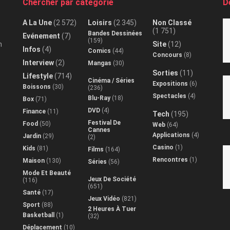
Chercher par catégorie
D
A La Une
(2 572)
Loisirs
(2 345)
Non Classé
(1 751)
Bandes Dessinées
Evénement
(7)
(159)
n
Site
(12)
Infos
(4)
Comics
(44)
Concours
(8)
Interview
(2)
Mangas
(30)
Sorties
(11)
Lifestyle
(714)
Cinéma / Séries
Expositions
(6)
Boissons
(30)
(236)
Spectacles
(4)
Blu-Ray
(18)
Box
(71)
DVD
(4)
Finance
(11)
Tech
(195)
Festival De
Food
(50)
Web
(64)
Cannes
Applications
(4)
Jardin
(29)
(2)
Casino
(1)
Kids
(81)
Films
(164)
Rencontres
(1)
Maison
(130)
Séries
(56)
Mode Et Beauté
Jeux De Société
(116)
(651)
Santé
(17)
Jeux Vidéo
(821)
Sport
(88)
2 Heures À Tuer
Basketball
(1)
(32)
Déplacement
(10)