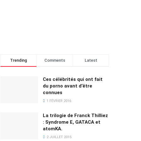
Trending
Comments
Latest
Ces célébrités qui ont fait
du porno avant d’être
connues
1 FÉVRIER 2016
La trilogie de Franck Thilliez
: Syndrome E, GATACA et
atomKA.
2 JUILLET 2015