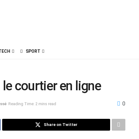
TECH
SPORT
le courtier en ligne
0
ssé
Reading Time: 2 mins read
Share on Twitter