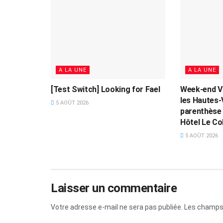
A LA UNE
A LA UNE
[Test Switch] Looking for Fael
Week-end V
les Hautes-
5 AOÛT 2026
parenthèse 
Hôtel Le Col
5 AOÛT 2026
Laisser un commentaire
Votre adresse e-mail ne sera pas publiée.
Les champs 