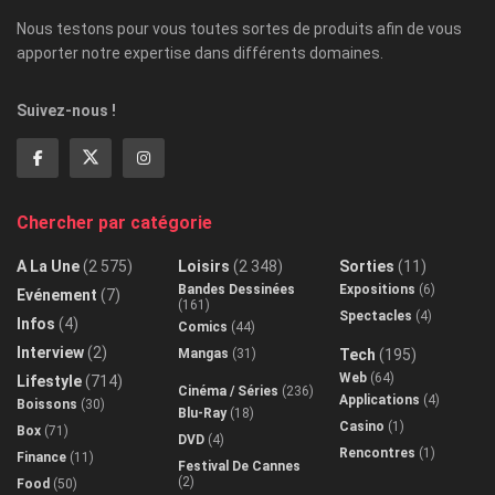
Nous testons pour vous toutes sortes de produits afin de vous
apporter notre expertise dans différents domaines.
Suivez-nous !
Chercher par catégorie
A La Une
(2 575)
Loisirs
(2 348)
Sorties
(11)
Bandes Dessinées
Expositions
(6)
Evénement
(7)
(161)
Spectacles
(4)
Infos
(4)
Comics
(44)
Interview
(2)
Mangas
(31)
Tech
(195)
Web
(64)
Lifestyle
(714)
Cinéma / Séries
(236)
Applications
(4)
Boissons
(30)
Blu-Ray
(18)
Casino
(1)
Box
(71)
DVD
(4)
Rencontres
(1)
Finance
(11)
Festival De Cannes
(2)
Food
(50)