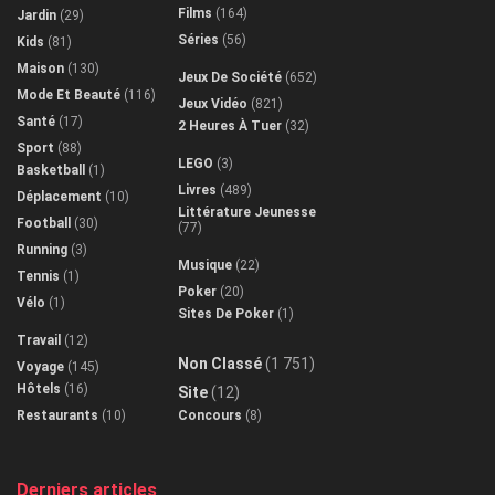
Films
(164)
Jardin
(29)
Séries
(56)
Kids
(81)
Maison
(130)
Jeux De Société
(652)
Mode Et Beauté
(116)
Jeux Vidéo
(821)
Santé
(17)
2 Heures À Tuer
(32)
Sport
(88)
LEGO
(3)
Basketball
(1)
Livres
(489)
Déplacement
(10)
Littérature Jeunesse
Football
(30)
(77)
Running
(3)
Musique
(22)
Tennis
(1)
Poker
(20)
Vélo
(1)
Sites De Poker
(1)
Travail
(12)
Non Classé
(1 751)
Voyage
(145)
Hôtels
(16)
Site
(12)
Restaurants
(10)
Concours
(8)
Derniers articles