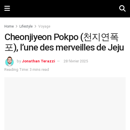
Home
Lifestyle
Voyage
Cheonjiyeon Pokpo (천지연폭
포), l’une des merveilles de Jeju
by
Jonathan Terazzi
28 février 2025
Reading Time: 3 mins read