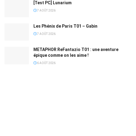
[Test PC] Lunarium
7 AOÛT 2026
Les Phénix de Paris T01 – Gabin
7 AOÛT 2026
METAPHOR ReFantazio T01 : une aventure
épique comme on les aime !
6 AOÛT 2026