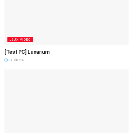
JEUX VIDÉO
[Test PC] Lunarium
7 AOÛT 2026