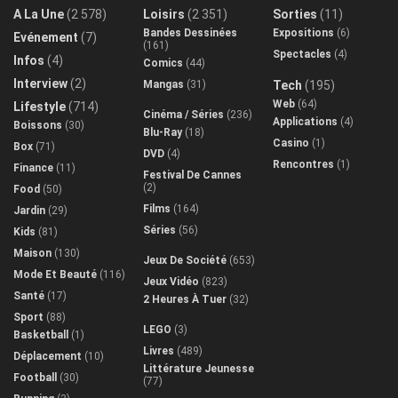
A La Une
(2 578)
Loisirs
(2 351)
Sorties
(11)
Bandes Dessinées
Expositions
(6)
Evénement
(7)
(161)
Spectacles
(4)
Infos
(4)
Comics
(44)
Interview
(2)
Mangas
(31)
Tech
(195)
Web
(64)
Lifestyle
(714)
Cinéma / Séries
(236)
Applications
(4)
Boissons
(30)
Blu-Ray
(18)
Casino
(1)
Box
(71)
DVD
(4)
Rencontres
(1)
Finance
(11)
Festival De Cannes
(2)
Food
(50)
Films
(164)
Jardin
(29)
Séries
(56)
Kids
(81)
Maison
(130)
Jeux De Société
(653)
Mode Et Beauté
(116)
Jeux Vidéo
(823)
Santé
(17)
2 Heures À Tuer
(32)
Sport
(88)
LEGO
(3)
Basketball
(1)
Livres
(489)
Déplacement
(10)
Littérature Jeunesse
Football
(30)
(77)