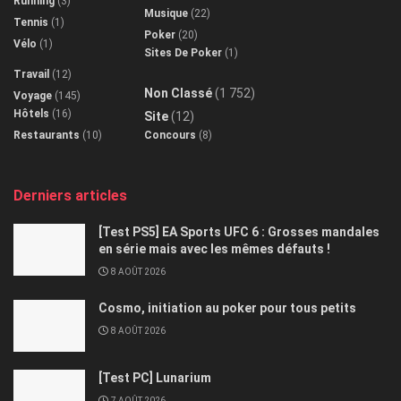
Running
(3)
Musique
(22)
Tennis
(1)
Poker
(20)
Vélo
(1)
Sites De Poker
(1)
Travail
(12)
Non Classé
(1 752)
Voyage
(145)
Hôtels
(16)
Site
(12)
Restaurants
(10)
Concours
(8)
Derniers articles
[Test PS5] EA Sports UFC 6 : Grosses mandales
en série mais avec les mêmes défauts !
8 AOÛT 2026
Cosmo, initiation au poker pour tous petits
8 AOÛT 2026
[Test PC] Lunarium
7 AOÛT 2026