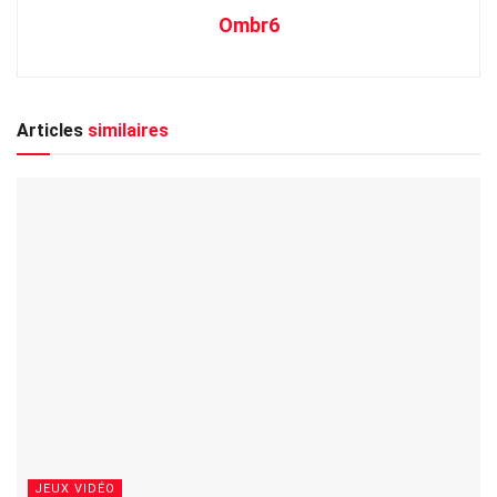
Ombr6
Articles
similaires
JEUX VIDÉO