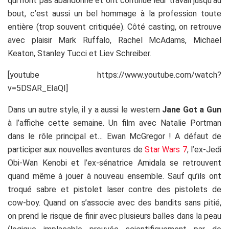
qui n’ont pas abandonné et ont continué leur travail jusqu’au
bout, c’est aussi un bel hommage à la profession toute
entière (trop souvent critiquée). Côté casting, on retrouve
avec plaisir Mark Ruffalo, Rachel McAdams, Michael
Keaton, Stanley Tucci et Liev Schreiber.
[youtube https://www.youtube.com/watch?
v=5DSAR_EIaQI]
Dans un autre style, il y a aussi le western
Jane Got a Gun
à l’affiche cette semaine. Un film avec Natalie Portman
dans le rôle principal et… Ewan McGregor ! A défaut de
participer aux nouvelles aventures de
Star Wars 7
, l’ex-Jedi
Obi-Wan Kenobi et l’ex-sénatrice Amidala se retrouvent
quand même à jouer à nouveau ensemble. Sauf qu’ils ont
troqué sabre et pistolet laser contre des pistolets de
cow-boy. Quand on s’associe avec des bandits sans pitié,
on prend le risque de finir avec plusieurs balles dans la peau