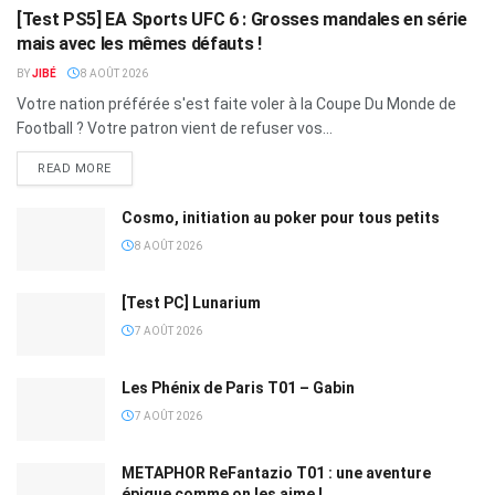
[Test PS5] EA Sports UFC 6 : Grosses mandales en série
mais avec les mêmes défauts !
BY
JIBÉ
8 AOÛT 2026
Votre nation préférée s'est faite voler à la Coupe Du Monde de
Football ? Votre patron vient de refuser vos...
READ MORE
Cosmo, initiation au poker pour tous petits
8 AOÛT 2026
[Test PC] Lunarium
7 AOÛT 2026
Les Phénix de Paris T01 – Gabin
7 AOÛT 2026
METAPHOR ReFantazio T01 : une aventure
épique comme on les aime !