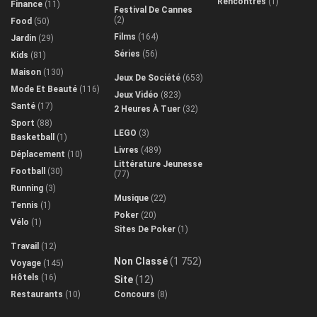
Rencontres
(1)
Finance
(11)
Festival De Cannes
(2)
Food
(50)
Films
(164)
Jardin
(29)
Séries
(56)
Kids
(81)
Maison
(130)
Jeux De Société
(653)
Mode Et Beauté
(116)
Jeux Vidéo
(823)
Santé
(17)
2 Heures À Tuer
(32)
Sport
(88)
LEGO
(3)
Basketball
(1)
Livres
(489)
Déplacement
(10)
Littérature Jeunesse
Football
(30)
(77)
Running
(3)
Musique
(22)
Tennis
(1)
Poker
(20)
Vélo
(1)
Sites De Poker
(1)
Travail
(12)
Non Classé
(1 752)
Voyage
(145)
Hôtels
(16)
Site
(12)
Restaurants
(10)
Concours
(8)