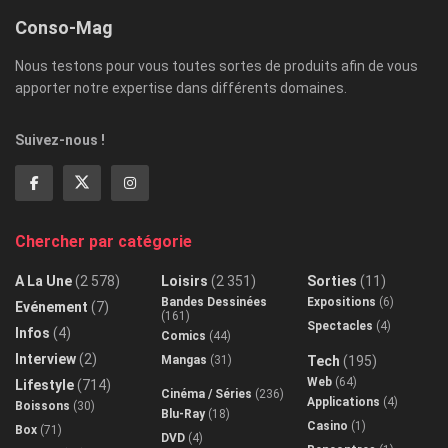
Conso-Mag
Nous testons pour vous toutes sortes de produits afin de vous
apporter notre expertise dans différents domaines.
Suivez-nous !
Chercher par catégorie
A La Une
(2 578)
Loisirs
(2 351)
Sorties
(11)
Bandes Dessinées
Expositions
(6)
Evénement
(7)
(161)
Spectacles
(4)
Infos
(4)
Comics
(44)
Interview
(2)
Mangas
(31)
Tech
(195)
Web
(64)
Lifestyle
(714)
Cinéma / Séries
(236)
Applications
(4)
Boissons
(30)
Blu-Ray
(18)
Casino
(1)
Box
(71)
DVD
(4)