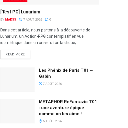
[Test PC] Lunarium
BY
MAKSS
7 AOÛT 2026
0
Dans cet article, nous partons à la découverte de
Lunarium, un Action-RPG contemplatif en vue
isométrique dans un univers fantastique,...
READ MORE
Les Phénix de Paris T01 –
Gabin
7 AOÛT 2026
METAPHOR ReFantazio T01
: une aventure épique
comme on les aime !
6 AOÛT 2026