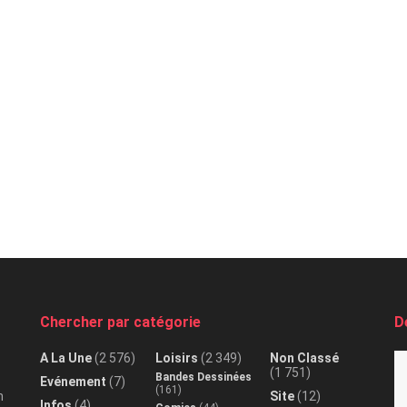
Chercher par catégorie
D
A La Une
(2 576)
Loisirs
(2 349)
Non Classé
(1 751)
Bandes Dessinées
Evénement
(7)
(161)
n
Site
(12)
Infos
(4)