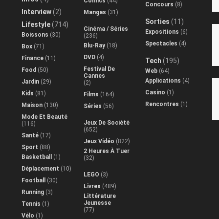
Comics
(44)
Concours
(8)
Interview
(2)
Mangas
(31)
Sorties
(11)
Lifestyle
(714)
Cinéma / Séries
Expositions
(6)
Boissons
(30)
(236)
Spectacles
(4)
Blu-Ray
(18)
Box
(71)
DVD
(4)
Finance
(11)
Tech
(195)
Festival De
Food
(50)
Web
(64)
Cannes
Applications
(4)
Jardin
(29)
(2)
Casino
(1)
Kids
(81)
Films
(164)
Rencontres
(1)
Maison
(130)
Séries
(56)
Mode Et Beauté
Jeux De Société
(116)
(652)
Santé
(17)
Jeux Vidéo
(822)
Sport
(88)
2 Heures À Tuer
Basketball
(1)
(32)
Déplacement
(10)
LEGO
(3)
Football
(30)
Livres
(489)
Running
(3)
Littérature
Jeunesse
Tennis
(1)
(77)
Vélo
(1)