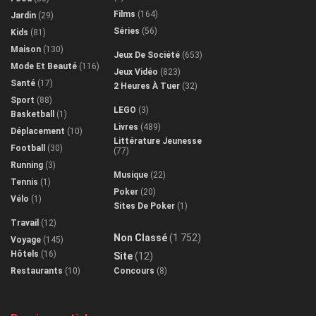
Films
(164)
Jardin
(29)
Séries
(56)
Kids
(81)
Maison
(130)
Jeux De Société
(653)
Mode Et Beauté
(116)
Jeux Vidéo
(823)
Santé
(17)
2 Heures À Tuer
(32)
Sport
(88)
LEGO
(3)
Basketball
(1)
Livres
(489)
Déplacement
(10)
Littérature Jeunesse
Football
(30)
(77)
Running
(3)
Musique
(22)
Tennis
(1)
Poker
(20)
Vélo
(1)
Sites De Poker
(1)
Travail
(12)
Non Classé
(1 752)
Voyage
(145)
Hôtels
(16)
Site
(12)
Restaurants
(10)
Concours
(8)