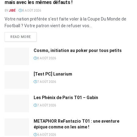
mais avec les mêmes défauts !
BY
JIBÉ
8 AOÛT 2026
Votre nation préférée s'est faite voler à la Coupe Du Monde de
Football ? Votre patron vient de refuser vos...
READ MORE
Cosmo, initiation au poker pour tous petits
8 AOÛT 2026
[Test PC] Lunarium
7 AOÛT 2026
Les Phénix de Paris T01 – Gabin
7 AOÛT 2026
METAPHOR ReFantazio T01 : une aventure
épique comme on les aime !
6 AOÛT 2026