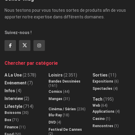
Nous testons pour vous toutes sortes de produits afin de vous
apporter notre expertise dans différents domaines.
Suivez-nous !
Chercher par catégorie
A La Une
(2 578)
Loisirs
(2 351)
Sorties
(11)
Bandes Dessinées
Expositions
(6)
Evénement
(7)
(161)
Spectacles
(4)
Infos
(4)
Comics
(44)
Interview
(2)
Mangas
(31)
Tech
(195)
Web
(64)
Lifestyle
(714)
Cinéma / Séries
(236)
Applications
(4)
Boissons
(30)
Blu-Ray
(18)
Casino
(1)
Box
(71)
DVD
(4)
Rencontres
(1)
Finance
(11)
Festival De Cannes
(2)
Food
(50)