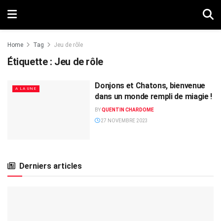
Home
Tag
Jeu de rôle
Étiquette :
Jeu de rôle
Donjons et Chatons, bienvenue
A LA UNE
dans un monde rempli de miagie !
BY
QUENTIN CHARDOME
27 NOVEMBRE 2023
Derniers articles