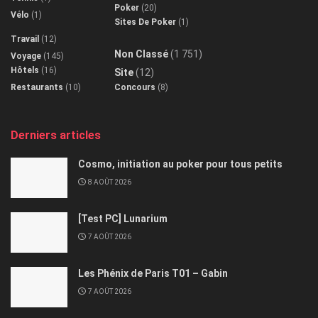
Poker
(20)
Vélo
(1)
Sites De Poker
(1)
Travail
(12)
Non Classé
(1 751)
Voyage
(145)
Hôtels
(16)
Site
(12)
Restaurants
(10)
Concours
(8)
Derniers articles
Cosmo, initiation au poker pour tous petits
8 AOÛT 2026
[Test PC] Lunarium
7 AOÛT 2026
Les Phénix de Paris T01 – Gabin
7 AOÛT 2026