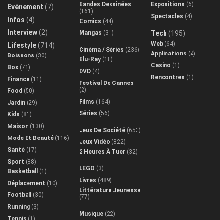
Bandes Dessinées
Expositions
(6)
Evénement
(7)
(161)
Spectacles
(4)
Infos
(4)
Comics
(44)
Interview
(2)
Mangas
(31)
Tech
(195)
Web
(64)
Lifestyle
(714)
Cinéma / Séries
(236)
Applications
(4)
Boissons
(30)
Blu-Ray
(18)
Casino
(1)
Box
(71)
DVD
(4)
Rencontres
(1)
Finance
(11)
Festival De Cannes
(2)
Food
(50)
Films
(164)
Jardin
(29)
Séries
(56)
Kids
(81)
Maison
(130)
Jeux De Société
(653)
Mode Et Beauté
(116)
Jeux Vidéo
(822)
Santé
(17)
2 Heures À Tuer
(32)
Sport
(88)
LEGO
(3)
Basketball
(1)
Livres
(489)
Déplacement
(10)
Littérature Jeunesse
Football
(30)
(77)
Running
(3)
Musique
(22)
Tennis
(1)