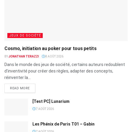
JEUX DE SOCIÉTÉ
Cosmo, initiation au poker pour tous petits
BY
JONATHAN TERAZZI
8 AOÛT 2026
Dans le monde des jeux de société, certains auteurs redoublent
d'inventivité pour créer des règles, adapter des concepts,
réinventer la...
READ MORE
[Test PC] Lunarium
7 AOÛT 2026
Les Phénix de Paris T01 – Gabin
7 AOÛT 2026