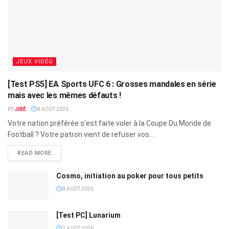
JEUX VIDÉO
[Test PS5] EA Sports UFC 6 : Grosses mandales en série
mais avec les mêmes défauts !
BY
JIBÉ
8 AOÛT 2026
Votre nation préférée s'est faite voler à la Coupe Du Monde de
Football ? Votre patron vient de refuser vos...
READ MORE
Cosmo, initiation au poker pour tous petits
8 AOÛT 2026
[Test PC] Lunarium
7 AOÛT 2026