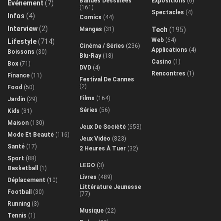
Bandes Dessinées
Expositions
(6)
Evénement
(7)
(161)
Spectacles
(4)
Infos
(4)
Comics
(44)
Interview
(2)
Mangas
(31)
Tech
(195)
Web
(64)
Lifestyle
(714)
Cinéma / Séries
(236)
Applications
(4)
Boissons
(30)
Blu-Ray
(18)
Casino
(1)
Box
(71)
DVD
(4)
Rencontres
(1)
Finance
(11)
Festival De Cannes
(2)
Food
(50)
Films
(164)
Jardin
(29)
Séries
(56)
Kids
(81)
Maison
(130)
Jeux De Société
(653)
Mode Et Beauté
(116)
Jeux Vidéo
(823)
Santé
(17)
2 Heures À Tuer
(32)
Sport
(88)
LEGO
(3)
Basketball
(1)
Livres
(489)
Déplacement
(10)
Littérature Jeunesse
Football
(30)
(77)
Running
(3)
Musique
(22)
Tennis
(1)