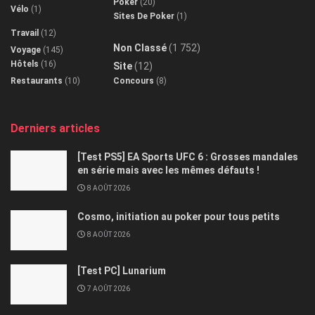
Poker
(20)
Vélo
(1)
Sites De Poker
(1)
Travail
(12)
Non Classé
(1 752)
Voyage
(145)
Hôtels
(16)
Site
(12)
Restaurants
(10)
Concours
(8)
Derniers articles
[Test PS5] EA Sports UFC 6 : Grosses mandales
en série mais avec les mêmes défauts !
8 AOÛT 2026
Cosmo, initiation au poker pour tous petits
8 AOÛT 2026
[Test PC] Lunarium
7 AOÛT 2026