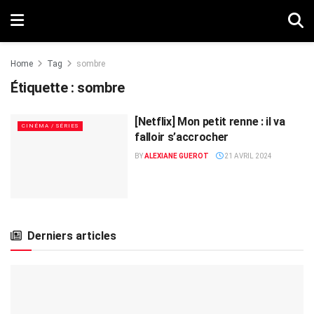
Home
Tag
sombre
Étiquette :
sombre
[Netflix] Mon petit renne : il va
CINÉMA / SÉRIES
falloir s’accrocher
BY
ALEXIANE GUEROT
21 AVRIL 2024
Derniers articles