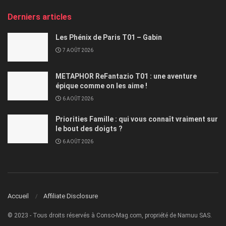
Derniers articles
Les Phénix de Paris T01 – Gabin
7 AOÛT 2026
METAPHOR ReFantazio T01 : une aventure
épique comme on les aime !
6 AOÛT 2026
Priorities Famille : qui vous connaît vraiment sur
le bout des doigts ?
6 AOÛT 2026
Accueil
Affiliate Disclosure
© 2023 - Tous droits réservés à Conso-Mag.com, propriété de Namuu SAS.