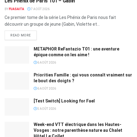
Les Phénix de Paris T01 – Gabin
BY
FUASAITA
7 AOÛT 2026
Ce premier tome de la série Les Phénix de Paris nous fait
découvrir un groupe de jeune (Gabin, Violette et...
READ MORE
METAPHOR ReFantazio T01 : une aventure
épique comme on les aime !
6 AOÛT 2026
Priorities Famille : qui vous connaît vraiment sur
le bout des doigts ?
6 AOÛT 2026
[Test Switch] Looking for Fael
5 AOÛT 2026
Week-end VTT électrique dans les Hautes-
Vosges : notre parenthèse nature au Chalet
Hôtel Le Collet