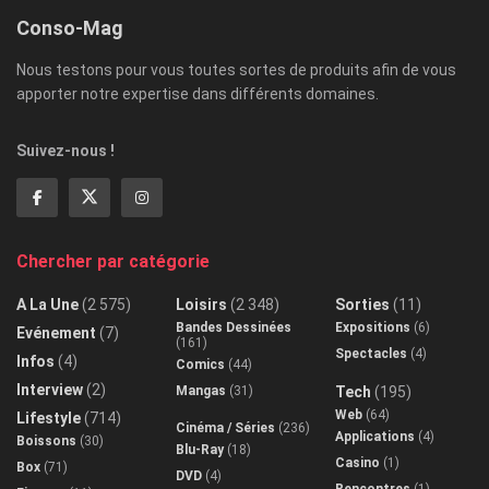
Conso-Mag
Nous testons pour vous toutes sortes de produits afin de vous
apporter notre expertise dans différents domaines.
Suivez-nous !
Chercher par catégorie
A La Une
(2 575)
Loisirs
(2 348)
Sorties
(11)
Bandes Dessinées
Expositions
(6)
Evénement
(7)
(161)
Spectacles
(4)
Infos
(4)
Comics
(44)
Interview
(2)
Mangas
(31)
Tech
(195)
Web
(64)
Lifestyle
(714)
Cinéma / Séries
(236)
Applications
(4)
Boissons
(30)
Blu-Ray
(18)
Casino
(1)
Box
(71)
DVD
(4)
Rencontres
(1)