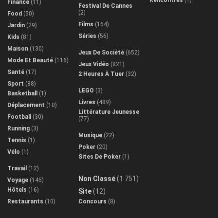
Finance
(11)
Festival De Cannes
(2)
Food
(50)
Films
(164)
Jardin
(29)
Séries
(56)
Kids
(81)
Maison
(130)
Jeux De Société
(652)
Mode Et Beauté
(116)
Jeux Vidéo
(821)
Santé
(17)
2 Heures À Tuer
(32)
Sport
(88)
LEGO
(3)
Basketball
(1)
Livres
(489)
Déplacement
(10)
Littérature Jeunesse
Football
(30)
(77)
Running
(3)
Musique
(22)
Tennis
(1)
Poker
(20)
Vélo
(1)
Sites De Poker
(1)
Travail
(12)
Non Classé
(1 751)
Voyage
(145)
Hôtels
(16)
Site
(12)
Restaurants
(10)
Concours
(8)