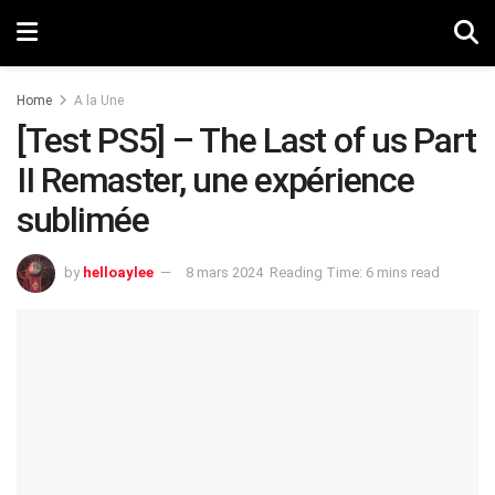
Home
A la Une
[Test PS5] – The Last of us Part
II Remaster, une expérience
sublimée
by
helloaylee
8 mars 2024
Reading Time: 6 mins read