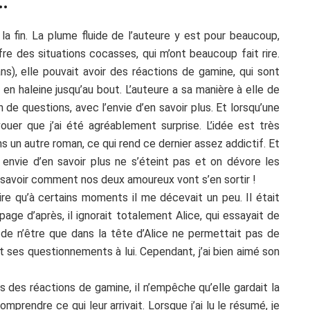
…
la fin. La plume fluide de l’auteure y est pour beaucoup,
fre des situations cocasses, qui m’ont beaucoup fait rire.
ns), elle pouvait avoir des réactions de gamine, qui sont
 en haleine jusqu’au bout. L’auteure a sa manière à elle de
de questions, avec l’envie d’en savoir plus. Et lorsqu’une
avouer que j’ai été agréablement surprise. L’idée est très
ans un autre roman, ce qui rend ce dernier assez addictif. Et
nvie d’en savoir plus ne s’éteint pas et on dévore les
 savoir comment nos deux amoureux vont s’en sortir !
dire qu’à certains moments il me décevait un peu. Il était
 page d’après, il ignorait totalement Alice, qui essayait de
 de n’être que dans la tête d’Alice ne permettait pas de
nt ses questionnements à lui. Cependant, j’ai bien aimé son
is des réactions de gamine, il n’empêche qu’elle gardait la
mprendre ce qui leur arrivait. Lorsque j’ai lu le résumé, je