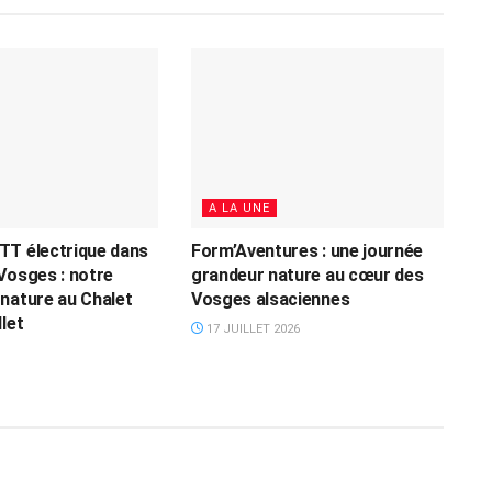
A LA UNE
TT électrique dans
Form’Aventures : une journée
Vosges : notre
grandeur nature au cœur des
nature au Chalet
Vosges alsaciennes
let
17 JUILLET 2026