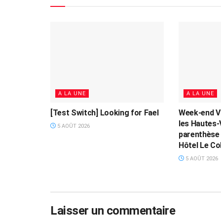
A LA UNE
A LA UNE
[Test Switch] Looking for Fael
Week-end V
les Hautes-
5 AOÛT 2026
parenthèse 
Hôtel Le Col
5 AOÛT 2026
Laisser un commentaire