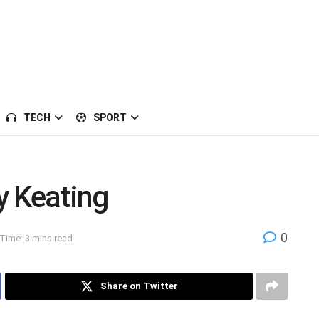
TECH
SPORT
y Keating
0
Time: 3 mins read
Share on Twitter