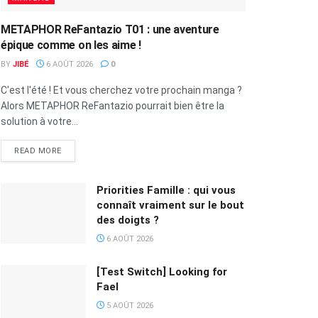
METAPHOR ReFantazio T01 : une aventure
épique comme on les aime !
BY
JIBÉ
6 AOÛT 2026
0
C'est l'été ! Et vous cherchez votre prochain manga ?
Alors METAPHOR ReFantazio pourrait bien être la
solution à votre...
READ MORE
Priorities Famille : qui vous
connaît vraiment sur le bout
des doigts ?
6 AOÛT 2026
[Test Switch] Looking for
Fael
5 AOÛT 2026