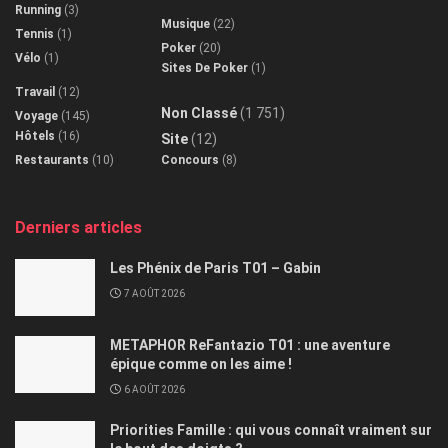
Running
(3)
Musique
(22)
Tennis
(1)
Poker
(20)
Vélo
(1)
Sites De Poker
(1)
Travail
(12)
Non Classé
(1 751)
Voyage
(145)
Hôtels
(16)
Site
(12)
Restaurants
(10)
Concours
(8)
Derniers articles
Les Phénix de Paris T01 – Gabin
7 AOÛT 2026
METAPHOR ReFantazio T01 : une aventure
épique comme on les aime !
6 AOÛT 2026
Priorities Famille : qui vous connaît vraiment sur