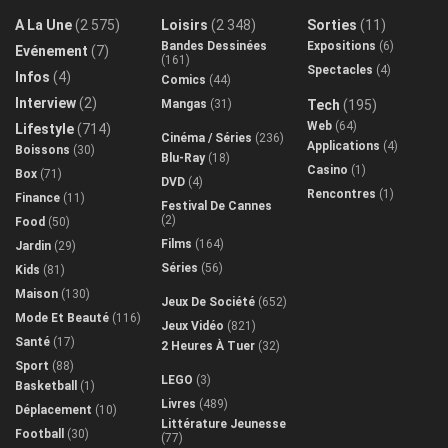
A La Une
(2 575)
Loisirs
(2 348)
Sorties
(11)
Bandes Dessinées
Expositions
(6)
Evénement
(7)
(161)
Spectacles
(4)
Infos
(4)
Comics
(44)
Interview
(2)
Mangas
(31)
Tech
(195)
Web
(64)
Lifestyle
(714)
Cinéma / Séries
(236)
Applications
(4)
Boissons
(30)
Blu-Ray
(18)
Casino
(1)
Box
(71)
DVD
(4)
Rencontres
(1)
Finance
(11)
Festival De Cannes
(2)
Food
(50)
Films
(164)
Jardin
(29)
Séries
(56)
Kids
(81)
Maison
(130)
Jeux De Société
(652)
Mode Et Beauté
(116)
Jeux Vidéo
(821)
Santé
(17)
2 Heures À Tuer
(32)
Sport
(88)
LEGO
(3)
Basketball
(1)
Livres
(489)
Déplacement
(10)
Littérature Jeunesse
Football
(30)
(77)