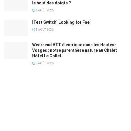
le bout des doigts ?
6 AOÛT 2026
[Test Switch] Looking for Fael
5 AOÛT 2026
Week-end VTT électrique dans les Hautes-
Vosges : notre parenthèse nature au Chalet
Hôtel Le Collet
5 AOÛT 2026