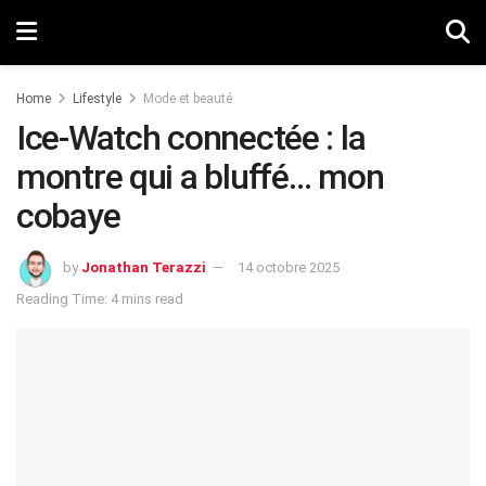
Home
Lifestyle
Mode et beauté
Ice-Watch connectée : la
montre qui a bluffé… mon
cobaye
by
Jonathan Terazzi
14 octobre 2025
Reading Time: 4 mins read