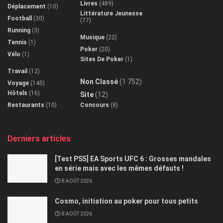
Livres
(489)
Déplacement
(10)
Littérature Jeunesse
Football
(30)
(77)
Running
(3)
Musique
(22)
Tennis
(1)
Poker
(20)
Vélo
(1)
Sites De Poker
(1)
Travail
(12)
Non Classé
(1 752)
Voyage
(145)
Hôtels
(16)
Site
(12)
Restaurants
(10)
Concours
(8)
Derniers articles
[Test PS5] EA Sports UFC 6 : Grosses mandales
en série mais avec les mêmes défauts !
8 AOÛT 2026
Cosmo, initiation au poker pour tous petits
8 AOÛT 2026