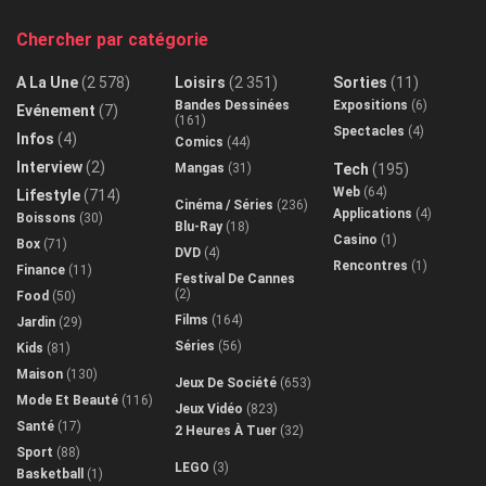
Chercher par catégorie
A La Une
(2 578)
Loisirs
(2 351)
Sorties
(11)
Bandes Dessinées
Expositions
(6)
Evénement
(7)
(161)
Spectacles
(4)
Infos
(4)
Comics
(44)
Interview
(2)
Mangas
(31)
Tech
(195)
Web
(64)
Lifestyle
(714)
Cinéma / Séries
(236)
Applications
(4)
Boissons
(30)
Blu-Ray
(18)
Casino
(1)
Box
(71)
DVD
(4)
Rencontres
(1)
Finance
(11)
Festival De Cannes
(2)
Food
(50)
Films
(164)
Jardin
(29)
Séries
(56)
Kids
(81)
Maison
(130)
Jeux De Société
(653)
Mode Et Beauté
(116)
Jeux Vidéo
(823)
Santé
(17)
2 Heures À Tuer
(32)
Sport
(88)
LEGO
(3)
Basketball
(1)