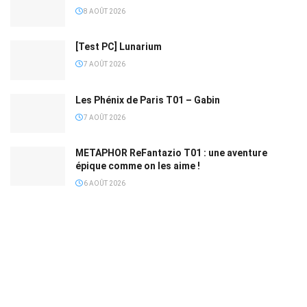
8 AOÛT 2026
[Test PC] Lunarium
7 AOÛT 2026
Les Phénix de Paris T01 – Gabin
7 AOÛT 2026
METAPHOR ReFantazio T01 : une aventure
épique comme on les aime !
6 AOÛT 2026