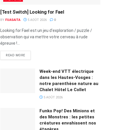
[Test Switch] Looking for Fael
BY
FUASAITA
5 AOÛT 2026
0
Looking for Fael est un jeu d'exploration / puzzle /
observation qui va mettre votre cerveau à rude
épreuve !...
READ MORE
Week-end VTT électrique
dans les Hautes-Vosges :
notre parenthèse nature au
Chalet Hôtel Le Collet
5 AOÛT 2026
Funko Pop! Des Minions et
des Monstres : les petites
créatures envahissent nos
étagères