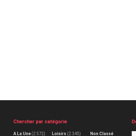
Chercher par catégorie
D
A La Une
(2 572)
Loisirs
(2 345)
Non Classé