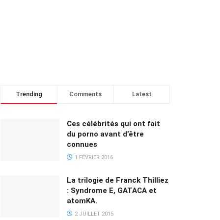
Trending
Comments
Latest
Ces célébrités qui ont fait
du porno avant d’être
connues
1 FÉVRIER 2016
La trilogie de Franck Thilliez
: Syndrome E, GATACA et
atomKA.
2 JUILLET 2015