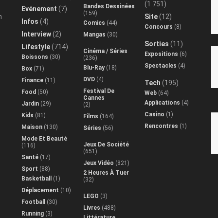
(1 751)
Bandes Dessinées
Evénement
(7)
(159)
n
Site
(12)
Infos
(4)
Comics
(44)
Concours
(8)
Interview
(2)
Mangas
(30)
Sorties
(11)
Lifestyle
(714)
Cinéma / Séries
Expositions
(6)
Boissons
(30)
(236)
Spectacles
(4)
Blu-Ray
(18)
Box
(71)
DVD
(4)
Finance
(11)
Tech
(195)
Festival De
Food
(50)
Web
(64)
Cannes
Applications
(4)
Jardin
(29)
(2)
Casino
(1)
Kids
(81)
Films
(164)
Rencontres
(1)
Maison
(130)
Séries
(56)
Mode Et Beauté
Jeux De Société
(116)
(651)
Santé
(17)
Jeux Vidéo
(821)
Sport
(88)
2 Heures À Tuer
Basketball
(1)
(32)
Déplacement
(10)
LEGO
(3)
Football
(30)
Livres
(488)
Running
(3)
Littérature