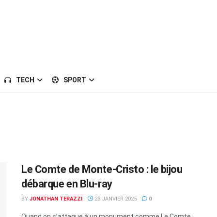
TECH
SPORT
Le Comte de Monte-Cristo : le bijou
débarque en Blu-ray
BY
JONATHAN TERAZZI
23 JANVIER 2025
0
Quand on s’attaque à un monument comme Le Comte