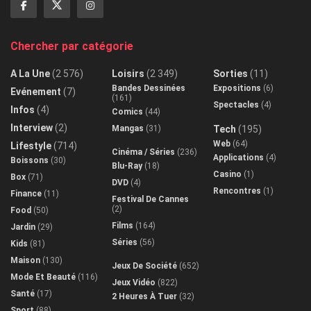
Chercher par catégorie
A La Une
(2 576)
Loisirs
(2 349)
Sorties
(11)
Bandes Dessinées
Expositions
(6)
Evénement
(7)
(161)
Spectacles
(4)
Infos
(4)
Comics
(44)
Interview
(2)
Mangas
(31)
Tech
(195)
Web
(64)
Lifestyle
(714)
Cinéma / Séries
(236)
Applications
(4)
Boissons
(30)
Blu-Ray
(18)
Casino
(1)
Box
(71)
DVD
(4)
Rencontres
(1)
Finance
(11)
Festival De Cannes
(2)
Food
(50)
Films
(164)
Jardin
(29)
Séries
(56)
Kids
(81)
Maison
(130)
Jeux De Société
(652)
Mode Et Beauté
(116)
Jeux Vidéo
(822)
Santé
(17)
2 Heures À Tuer
(32)
Sport
(88)