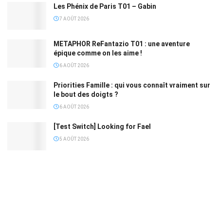
Les Phénix de Paris T01 – Gabin
7 AOÛT 2026
METAPHOR ReFantazio T01 : une aventure
épique comme on les aime !
6 AOÛT 2026
Priorities Famille : qui vous connaît vraiment sur
le bout des doigts ?
6 AOÛT 2026
[Test Switch] Looking for Fael
5 AOÛT 2026