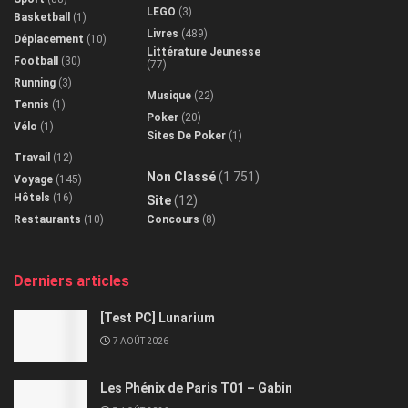
LEGO
(3)
Basketball
(1)
Livres
(489)
Déplacement
(10)
Littérature Jeunesse
Football
(30)
(77)
Running
(3)
Musique
(22)
Tennis
(1)
Poker
(20)
Vélo
(1)
Sites De Poker
(1)
Travail
(12)
Non Classé
(1 751)
Voyage
(145)
Hôtels
(16)
Site
(12)
Restaurants
(10)
Concours
(8)
Derniers articles
[Test PC] Lunarium
7 AOÛT 2026
Les Phénix de Paris T01 – Gabin