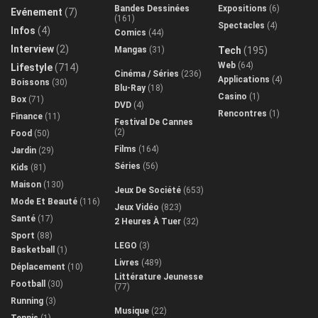
Bandes Dessinées
Expositions
(6)
Evénement
(7)
(161)
Spectacles
(4)
Infos
(4)
Comics
(44)
Interview
(2)
Mangas
(31)
Tech
(195)
Web
(64)
Lifestyle
(714)
Cinéma / Séries
(236)
Applications
(4)
Boissons
(30)
Blu-Ray
(18)
Casino
(1)
Box
(71)
DVD
(4)
Rencontres
(1)
Finance
(11)
Festival De Cannes
(2)
Food
(50)
Films
(164)
Jardin
(29)
Séries
(56)
Kids
(81)
Maison
(130)
Jeux De Société
(653)
Mode Et Beauté
(116)
Jeux Vidéo
(823)
Santé
(17)
2 Heures À Tuer
(32)
Sport
(88)
LEGO
(3)
Basketball
(1)
Livres
(489)
Déplacement
(10)
Littérature Jeunesse
Football
(30)
(77)
Running
(3)
Musique
(22)
Tennis
(1)