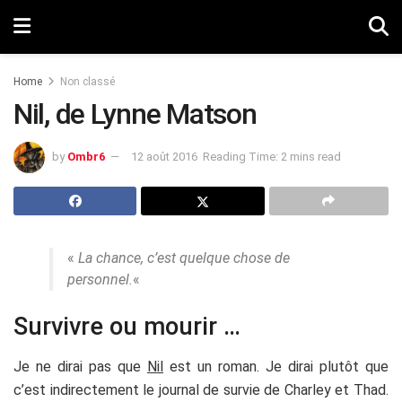
Home
Non classé
Nil, de Lynne Matson
by
Ombr6
12 août 2016
Reading Time: 2 mins read
«
La chance, c’est quelque chose de
personnel.
«
Survivre ou mourir …
Je ne dirai pas que
Nil
est un roman. Je dirai plutôt que
c’est indirectement le journal de survie de Charley et Thad.