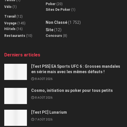
Poker
(20)
Vélo
(1)
Sites De Poker
(1)
Travail
(12)
Non Classé
(1 752)
Voyage
(145)
Hôtels
(16)
Site
(12)
Restaurants
(10)
Concours
(8)
Derniers articles
[Test PS5] EA Sports UFC 6 : Grosses mandales
en série mais avec les mêmes défauts !
8 AOÛT 2026
Cosmo, initiation au poker pour tous petits
8 AOÛT 2026
[Test PC] Lunarium
7 AOÛT 2026