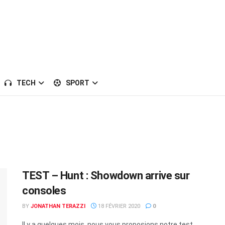
TECH
SPORT
TEST – Hunt : Showdown arrive sur
consoles
BY
JONATHAN TERAZZI
18 FÉVRIER 2020
0
Il y a quelques mois, nous vous proposions notre test