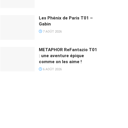
Les Phénix de Paris T01 –
Gabin
7 AOÛT 2026
METAPHOR ReFantazio T01
: une aventure épique
comme on les aime !
6 AOÛT 2026