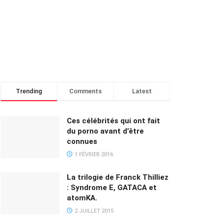
Trending
Comments
Latest
Ces célébrités qui ont fait
du porno avant d’être
connues
1 FÉVRIER 2016
La trilogie de Franck Thilliez
: Syndrome E, GATACA et
atomKA.
2 JUILLET 2015