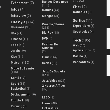
(1 752)
Bandes Dessinées
Evénement
(7)
(161)
n
Site
(12)
Infos
(4)
Comics
(44)
Concours
(8)
Interview
(2)
Mangas
(31)
Sorties
(11)
Lifestyle
(714)
Cinéma / Séries
Expositions
(6)
Boissons
(30)
(236)
Spectacles
(4)
Blu-Ray
(18)
Box
(71)
DVD
(4)
Finance
(11)
Tech
(195)
Festival De
Food
(50)
Web
(64)
Cannes
Applications
(4)
Jardin
(29)
(2)
Casino
(1)
Kids
(81)
Films
(164)
Rencontres
(1)
Maison
(130)
Séries
(56)
Mode Et Beauté
Jeux De Société
(116)
(653)
Santé
(17)
Jeux Vidéo
(823)
Sport
(88)
2 Heures À Tuer
Basketball
(1)
(32)
Déplacement
(10)
LEGO
(3)
Football
(30)
Livres
(489)
Running
(3)
Littérature