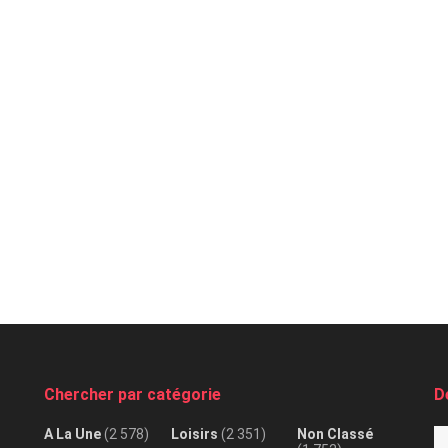
Chercher par catégorie
D
A La Une
(2 578)
Loisirs
(2 351)
Non Classé