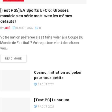
[Test PS5] EA Sports UFC 6 : Grosses
mandales en série mais avec les mêmes
défauts !
BY
JIBÉ
8 AOÛT 2026
0
Votre nation préférée s'est faite voler à la Coupe Du
Monde de Football ? Votre patron vient de refuser
vos...
READ MORE
Cosmo, initiation au poker
pour tous petits
8 AOÛT 2026
[Test PC] Lunarium
7 AOÛT 2026