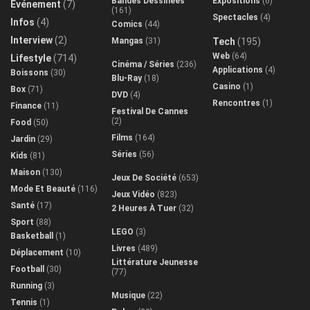
Bandes Dessinées
Expositions
(6)
Evénement
(7)
(161)
Spectacles
(4)
Infos
(4)
Comics
(44)
Interview
(2)
Mangas
(31)
Tech
(195)
Web
(64)
Lifestyle
(714)
Cinéma / Séries
(236)
Applications
(4)
Boissons
(30)
Blu-Ray
(18)
Casino
(1)
Box
(71)
DVD
(4)
Rencontres
(1)
Finance
(11)
Festival De Cannes
(2)
Food
(50)
Films
(164)
Jardin
(29)
Séries
(56)
Kids
(81)
Maison
(130)
Jeux De Société
(653)
Mode Et Beauté
(116)
Jeux Vidéo
(823)
Santé
(17)
2 Heures À Tuer
(32)
Sport
(88)
LEGO
(3)
Basketball
(1)
Livres
(489)
Déplacement
(10)
Littérature Jeunesse
Football
(30)
(77)
Running
(3)
Musique
(22)
Tennis
(1)