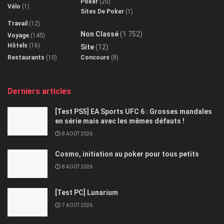
Poker
(20)
Vélo
(1)
Sites De Poker
(1)
Travail
(12)
Non Classé
(1 752)
Voyage
(145)
Hôtels
(16)
Site
(12)
Restaurants
(10)
Concours
(8)
Derniers articles
[Test PS5] EA Sports UFC 6 : Grosses mandales
en série mais avec les mêmes défauts !
8 AOÛT 2026
Cosmo, initiation au poker pour tous petits
8 AOÛT 2026
[Test PC] Lunarium
7 AOÛT 2026