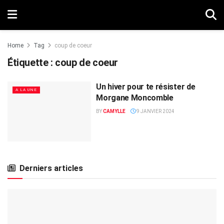
Home
Tag
coup de coeur
Étiquette :
coup de coeur
Un hiver pour te résister de
A LA UNE
Morgane Moncomble
BY
CAMYLLE
9 JANVIER 2024
Derniers articles