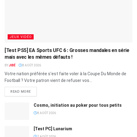
JEUX VIDÉO
[Test PS5] EA Sports UFC 6 : Grosses mandales en série
mais avec les mêmes défauts !
BY
JIBÉ
8 AOÛT 2026
Votre nation préférée s'est faite voler à la Coupe Du Monde de
Football ? Votre patron vient de refuser vos...
READ MORE
Cosmo, initiation au poker pour tous petits
8 AOÛT 2026
[Test PC] Lunarium
7 AOÛT 2026