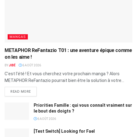
MANGAS
METAPHOR ReFantazio T01 : une aventure épique comme
on les aime !
BY
JIBÉ
6 AOÛT 2026
C'est l'été ! Et vous cherchez votre prochain manga ? Alors
METAPHOR ReFantazio pourrait bien être la solution à votre...
READ MORE
Priorities Famille : qui vous connaît vraiment sur
le bout des doigts ?
6 AOÛT 2026
[Test Switch] Looking for Fael