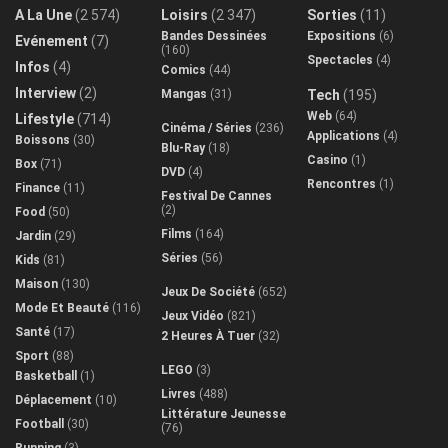
A La Une
(2 574)
Loisirs
(2 347)
Sorties
(11)
Bandes Dessinées
Expositions
(6)
Evénement
(7)
(160)
Spectacles
(4)
Infos
(4)
Comics
(44)
Interview
(2)
Mangas
(31)
Tech
(195)
Web
(64)
Lifestyle
(714)
Cinéma / Séries
(236)
Applications
(4)
Boissons
(30)
Blu-Ray
(18)
Casino
(1)
Box
(71)
DVD
(4)
Rencontres
(1)
Finance
(11)
Festival De Cannes
(2)
Food
(50)
Films
(164)
Jardin
(29)
Séries
(56)
Kids
(81)
Maison
(130)
Jeux De Société
(652)
Mode Et Beauté
(116)
Jeux Vidéo
(821)
Santé
(17)
2 Heures À Tuer
(32)
Sport
(88)
LEGO
(3)
Basketball
(1)
Livres
(488)
Déplacement
(10)
Littérature Jeunesse
Football
(30)
(76)
Running
(3)