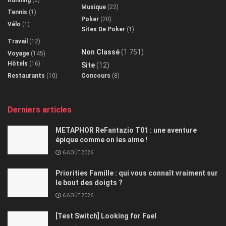
Musique
(22)
Tennis
(1)
Poker
(20)
Vélo
(1)
Sites De Poker
(1)
Travail
(12)
Non Classé
(1 751)
Voyage
(145)
Hôtels
(16)
Site
(12)
Restaurants
(10)
Concours
(8)
Derniers articles
METAPHOR ReFantazio T01 : une aventure
épique comme on les aime !
6 AOÛT 2026
Priorities Famille : qui vous connaît vraiment sur
le bout des doigts ?
6 AOÛT 2026
[Test Switch] Looking for Fael