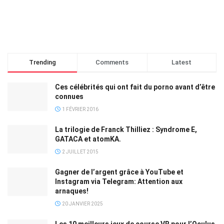
Trending
Comments
Latest
Ces célébrités qui ont fait du porno avant d’être
connues
1 FÉVRIER 2016
La trilogie de Franck Thilliez : Syndrome E,
GATACA et atomKA.
2 JUILLET 2015
Gagner de l’argent grâce à YouTube et
Instagram via Telegram: Attention aux
arnaques!
20 JANVIER 2025
Les 10 meilleurs jeux de course VR pour l’Oculus