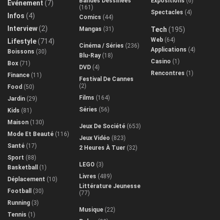
Bandes Dessinées
Expositions
(6)
Evénement
(7)
(161)
Spectacles
(4)
Infos
(4)
Comics
(44)
Interview
(2)
Mangas
(31)
Tech
(195)
Web
(64)
Lifestyle
(714)
Cinéma / Séries
(236)
Applications
(4)
Boissons
(30)
Blu-Ray
(18)
Casino
(1)
Box
(71)
DVD
(4)
Rencontres
(1)
Finance
(11)
Festival De Cannes
(2)
Food
(50)
Films
(164)
Jardin
(29)
Séries
(56)
Kids
(81)
Maison
(130)
Jeux De Société
(653)
Mode Et Beauté
(116)
Jeux Vidéo
(823)
Santé
(17)
2 Heures À Tuer
(32)
Sport
(88)
LEGO
(3)
Basketball
(1)
Livres
(489)
Déplacement
(10)
Littérature Jeunesse
Football
(30)
(77)
Running
(3)
Musique
(22)
Tennis
(1)