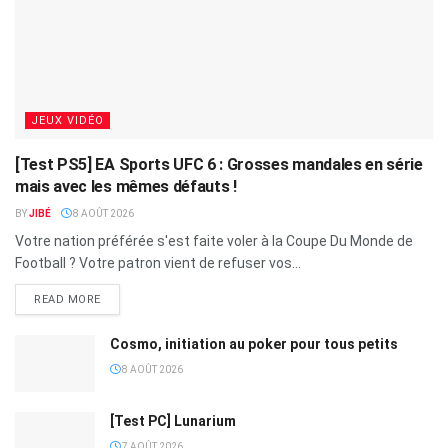
JEUX VIDÉO
[Test PS5] EA Sports UFC 6 : Grosses mandales en série
mais avec les mêmes défauts !
BY
JIBÉ
8 AOÛT 2026
Votre nation préférée s'est faite voler à la Coupe Du Monde de
Football ? Votre patron vient de refuser vos...
READ MORE
Cosmo, initiation au poker pour tous petits
8 AOÛT 2026
[Test PC] Lunarium
7 AOÛT 2026