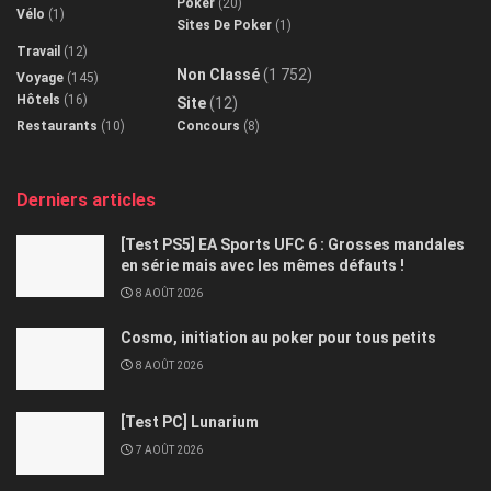
Poker
(20)
Vélo
(1)
Sites De Poker
(1)
Travail
(12)
Non Classé
(1 752)
Voyage
(145)
Hôtels
(16)
Site
(12)
Restaurants
(10)
Concours
(8)
Derniers articles
[Test PS5] EA Sports UFC 6 : Grosses mandales
en série mais avec les mêmes défauts !
8 AOÛT 2026
Cosmo, initiation au poker pour tous petits
8 AOÛT 2026
[Test PC] Lunarium
7 AOÛT 2026