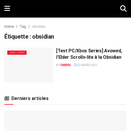
Home
Tag
obsidian
Étiquette :
obsidian
[Test PC/Xbox Series] Avowed,
JEUX VIDÉO
l’Elder Scrolls-lite à la Obsidian
BY
OMBR6
24 MARS 2025
Derniers articles