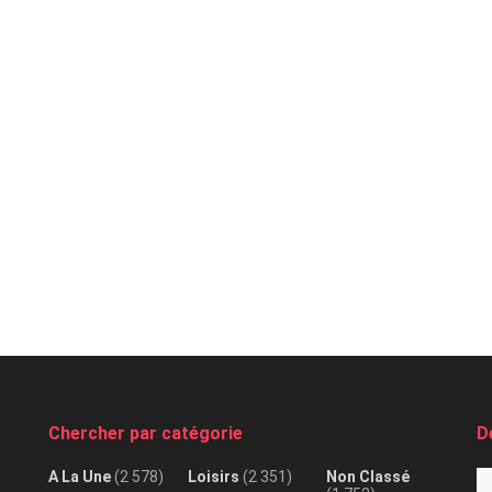
Chercher par catégorie
D
A La Une
(2 578)
Loisirs
(2 351)
Non Classé