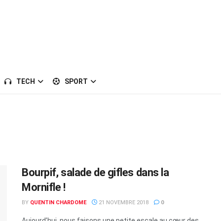
TECH
SPORT
Bourpif, salade de gifles dans la
Mornifle !
BY
QUENTIN CHARDOME
21 NOVEMBRE 2018
0
Aujourd’hui, nous faisons une petite escale au cœur des