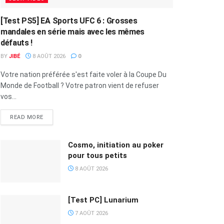
[Test PS5] EA Sports UFC 6 : Grosses
mandales en série mais avec les mêmes
défauts !
BY
JIBÉ
8 AOÛT 2026
0
Votre nation préférée s'est faite voler à la Coupe Du
Monde de Football ? Votre patron vient de refuser
vos...
READ MORE
Cosmo, initiation au poker
pour tous petits
8 AOÛT 2026
[Test PC] Lunarium
7 AOÛT 2026