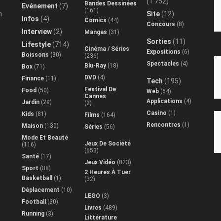
(1 752)
Bandes Dessinées
Evénement
(7)
(161)
n
Site
(12)
Infos
(4)
Comics
(44)
Concours
(8)
Interview
(2)
Mangas
(31)
Sorties
(11)
Lifestyle
(714)
Cinéma / Séries
Expositions
(6)
Boissons
(30)
(236)
Spectacles
(4)
Blu-Ray
(18)
Box
(71)
DVD
(4)
Finance
(11)
Tech
(195)
Festival De
Food
(50)
Web
(64)
Cannes
Applications
(4)
Jardin
(29)
(2)
Casino
(1)
Kids
(81)
Films
(164)
Rencontres
(1)
Maison
(130)
Séries
(56)
Mode Et Beauté
Jeux De Société
(116)
(653)
Santé
(17)
Jeux Vidéo
(823)
Sport
(88)
2 Heures À Tuer
Basketball
(1)
(32)
Déplacement
(10)
LEGO
(3)
Football
(30)
Livres
(489)
Running
(3)
Littérature