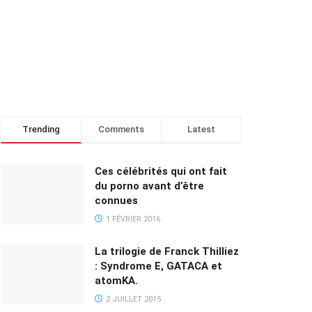
Trending
Comments
Latest
Ces célébrités qui ont fait
du porno avant d’être
connues
1 FÉVRIER 2016
La trilogie de Franck Thilliez
: Syndrome E, GATACA et
atomKA.
2 JUILLET 2015