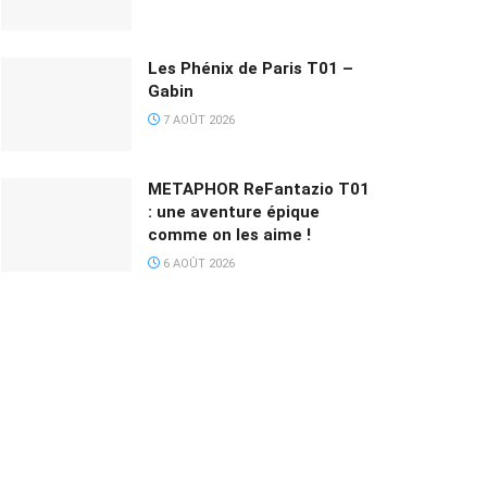
Les Phénix de Paris T01 –
Gabin
7 AOÛT 2026
METAPHOR ReFantazio T01
: une aventure épique
comme on les aime !
6 AOÛT 2026