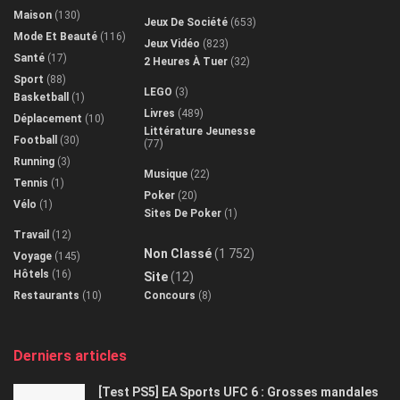
Maison
(130)
Jeux De Société
(653)
Mode Et Beauté
(116)
Jeux Vidéo
(823)
Santé
(17)
2 Heures À Tuer
(32)
Sport
(88)
LEGO
(3)
Basketball
(1)
Livres
(489)
Déplacement
(10)
Littérature Jeunesse
Football
(30)
(77)
Running
(3)
Musique
(22)
Tennis
(1)
Poker
(20)
Vélo
(1)
Sites De Poker
(1)
Travail
(12)
Non Classé
(1 752)
Voyage
(145)
Hôtels
(16)
Site
(12)
Restaurants
(10)
Concours
(8)
Derniers articles
[Test PS5] EA Sports UFC 6 : Grosses mandales