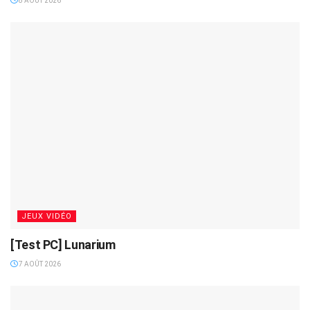
8 AOÛT 2026
JEUX VIDÉO
[Test PC] Lunarium
7 AOÛT 2026