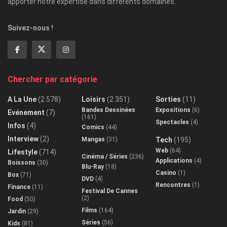
apporter notre expertise dans différents domaines.
Suivez-nous !
Chercher par catégorie
A La Une
(2 578)
Loisirs
(2 351)
Sorties
(11)
Bandes Dessinées
Expositions
(6)
Evénement
(7)
(161)
Spectacles
(4)
Infos
(4)
Comics
(44)
Interview
(2)
Mangas
(31)
Tech
(195)
Web
(64)
Lifestyle
(714)
Cinéma / Séries
(236)
Applications
(4)
Boissons
(30)
Blu-Ray
(18)
Casino
(1)
Box
(71)
DVD
(4)
Rencontres
(1)
Finance
(11)
Festival De Cannes
(2)
Food
(50)
Films
(164)
Jardin
(29)
Séries
(56)
Kids
(81)