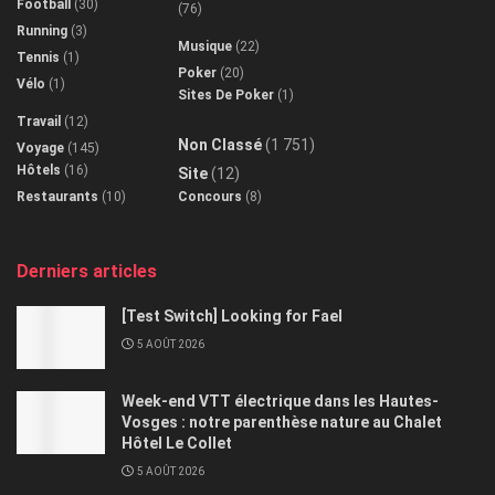
Football
(30)
(76)
Running
(3)
Musique
(22)
Tennis
(1)
Poker
(20)
Vélo
(1)
Sites De Poker
(1)
Travail
(12)
Non Classé
(1 751)
Voyage
(145)
Hôtels
(16)
Site
(12)
Restaurants
(10)
Concours
(8)
Derniers articles
[Test Switch] Looking for Fael
5 AOÛT 2026
Week-end VTT électrique dans les Hautes-
Vosges : notre parenthèse nature au Chalet
Hôtel Le Collet
5 AOÛT 2026