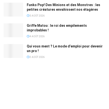
Funko Pop! Des Minions et des Monstres : les
petites créatures envahissent nos étagères
5 AOÛT 2026
Griffe Matou : le roi des empilements
improbables !
4 AOÛT 2026
Qui vous ment ? Le mode d’emploi pour devenir
un pro !
3 AOÛT 2026