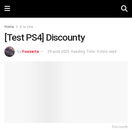
Home
A la Une
[Test PS4] Discounty
by
Fuasaita
29 août 2025
Reading Time: 4 mins read
Discounty