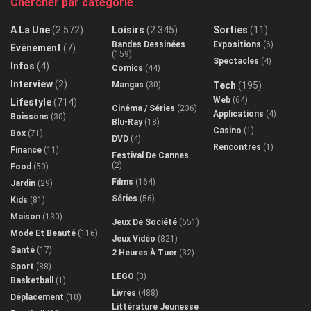
Chercher par catégorie
A La Une
(2 572)
Loisirs
(2 345)
Sorties
(11)
Bandes Dessinées
Expositions
(6)
Evénement
(7)
(159)
Spectacles
(4)
Infos
(4)
Comics
(44)
Interview
(2)
Mangas
(30)
Tech
(195)
Web
(64)
Lifestyle
(714)
Cinéma / Séries
(236)
Applications
(4)
Boissons
(30)
Blu-Ray
(18)
Casino
(1)
Box
(71)
DVD
(4)
Rencontres
(1)
Finance
(11)
Festival De Cannes
(2)
Food
(50)
Films
(164)
Jardin
(29)
Séries
(56)
Kids
(81)
Maison
(130)
Jeux De Société
(651)
Mode Et Beauté
(116)
Jeux Vidéo
(821)
Santé
(17)
2 Heures À Tuer
(32)
Sport
(88)
LEGO
(3)
Basketball
(1)
Livres
(488)
Déplacement
(10)
Littérature Jeunesse