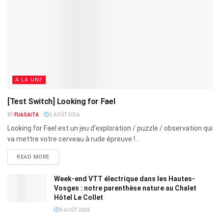
A LA UNE
[Test Switch] Looking for Fael
BY
FUASAITA
5 AOÛT 2026
Looking for Fael est un jeu d'exploration / puzzle / observation qui
va mettre votre cerveau à rude épreuve !...
READ MORE
Week-end VTT électrique dans les Hautes-
Vosges : notre parenthèse nature au Chalet
Hôtel Le Collet
5 AOÛT 2026