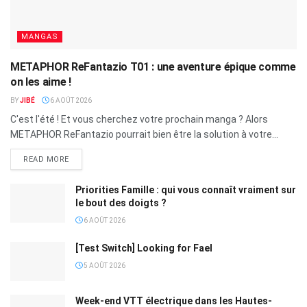
MANGAS
METAPHOR ReFantazio T01 : une aventure épique comme
on les aime !
BY
JIBÉ
6 AOÛT 2026
C'est l'été ! Et vous cherchez votre prochain manga ? Alors
METAPHOR ReFantazio pourrait bien être la solution à votre...
READ MORE
Priorities Famille : qui vous connaît vraiment sur
le bout des doigts ?
6 AOÛT 2026
[Test Switch] Looking for Fael
5 AOÛT 2026
Week-end VTT électrique dans les Hautes-