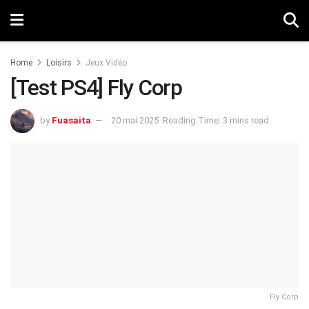
Home
Loisirs
Jeux Vidéo
[Test PS4] Fly Corp
by
Fuasaita
20 mai 2025
Reading Time: 3 mins read
Fly Corp