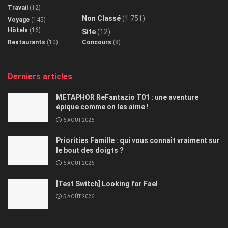
Travail
(12)
Non Classé
(1 751)
Voyage
(145)
Hôtels
(16)
Site
(12)
Restaurants
(10)
Concours
(8)
Derniers articles
METAPHOR ReFantazio T01 : une aventure
épique comme on les aime !
6 AOÛT 2026
Priorities Famille : qui vous connaît vraiment sur
le bout des doigts ?
6 AOÛT 2026
[Test Switch] Looking for Fael
5 AOÛT 2026