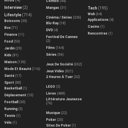
Infos
(4)
Comics
(44)
Interview
(2)
Mangas
(31)
Tech
(195)
Web
(64)
Lifestyle
(714)
Cinéma / Séries
(236)
Applications
(4)
Boissons
(30)
Blu-Ray
(18)
Casino
(1)
Box
(71)
DVD
(4)
Rencontres
(1)
Finance
(11)
Festival De Cannes
(2)
Food
(50)
Films
(164)
Jardin
(29)
Séries
(56)
Kids
(81)
Maison
(130)
Jeux De Société
(652)
Mode Et Beauté
(116)
Jeux Vidéo
(821)
Santé
(17)
2 Heures À Tuer
(32)
Sport
(88)
LEGO
(3)
Basketball
(1)
Livres
(488)
Déplacement
(10)
Littérature Jeunesse
Football
(30)
(76)
Running
(3)
Musique
(22)
Tennis
(1)
Poker
(20)
Vélo
(1)
Sites De Poker
(1)