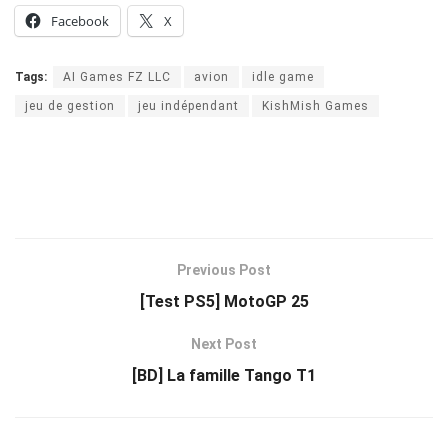
Facebook
X
Tags:
AI Games FZ LLC
avion
idle game
jeu de gestion
jeu indépendant
KishMish Games
Previous Post
[Test PS5] MotoGP 25
Next Post
[BD] La famille Tango T1