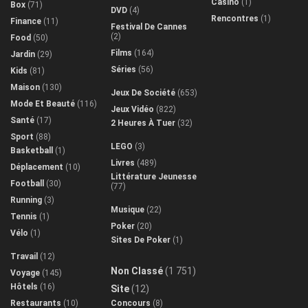
Casino
(1)
Box
(71)
DVD
(4)
Rencontres
(1)
Finance
(11)
Festival De Cannes
(2)
Food
(50)
Films
(164)
Jardin
(29)
Séries
(56)
Kids
(81)
Maison
(130)
Jeux De Société
(653)
Mode Et Beauté
(116)
Jeux Vidéo
(822)
Santé
(17)
2 Heures À Tuer
(32)
Sport
(88)
LEGO
(3)
Basketball
(1)
Livres
(489)
Déplacement
(10)
Littérature Jeunesse
Football
(30)
(77)
Running
(3)
Musique
(22)
Tennis
(1)
Poker
(20)
Vélo
(1)
Sites De Poker
(1)
Travail
(12)
Non Classé
(1 751)
Voyage
(145)
Hôtels
(16)
Site
(12)
Restaurants
(10)
Concours
(8)