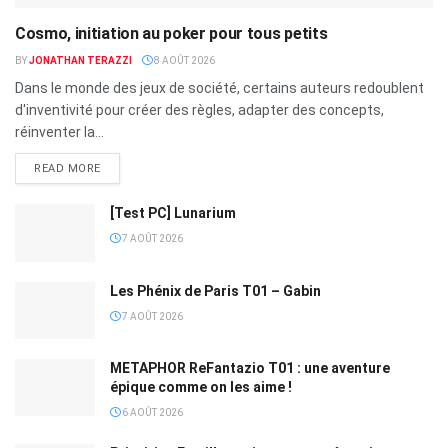
Cosmo, initiation au poker pour tous petits
BY
JONATHAN TERAZZI
8 AOÛT 2026
Dans le monde des jeux de société, certains auteurs redoublent
d'inventivité pour créer des règles, adapter des concepts,
réinventer la...
READ MORE
[Test PC] Lunarium
7 AOÛT 2026
Les Phénix de Paris T01 – Gabin
7 AOÛT 2026
METAPHOR ReFantazio T01 : une aventure
épique comme on les aime !
6 AOÛT 2026