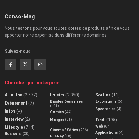
Conso-Mag
Nous testons pour vous toutes sortes de produits afin de vous
apporter notre expertise dans différents domaines.
Suivez-nous !
Chercher par catégorie
A La Une
(2 577)
Loisirs
(2 350)
Sorties
(11)
Bandes Dessinées
Expositions
(6)
Evénement
(7)
(161)
Spectacles
(4)
Infos
(4)
Comics
(44)
Interview
(2)
Mangas
(31)
Tech
(195)
Web
(64)
Lifestyle
(714)
Cinéma / Séries
(236)
Applications
(4)
Boissons
(30)
Blu-Ray
(18)