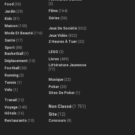
(2)
Food
(50)
Films
(164)
Jardin
(29)
Séries
(56)
Kids
(81)
Maison
(130)
Jeux De Société
(652)
Mode Et Beauté
(116)
Jeux Vidéo
(822)
Santé
(17)
2 Heures À Tuer
(32)
Sport
(88)
LEGO
(3)
Basketball
(1)
Livres
(489)
Déplacement
(10)
Littérature Jeunesse
Football
(30)
(77)
Running
(3)
Musique
(22)
Tennis
(1)
Poker
(20)
Vélo
(1)
Sites De Poker
(1)
Travail
(12)
Non Classé
(1 751)
Voyage
(145)
Hôtels
(16)
Site
(12)
Restaurants
(10)
Concours
(8)