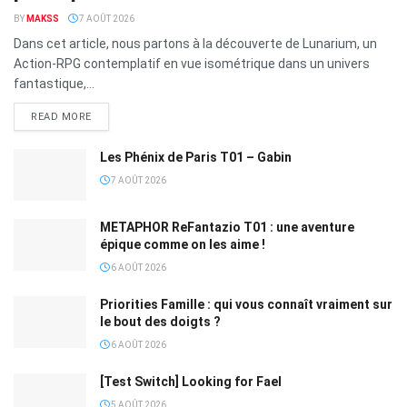
BY
MAKSS
7 AOÛT 2026
Dans cet article, nous partons à la découverte de Lunarium, un
Action-RPG contemplatif en vue isométrique dans un univers
fantastique,...
READ MORE
Les Phénix de Paris T01 – Gabin
7 AOÛT 2026
METAPHOR ReFantazio T01 : une aventure
épique comme on les aime !
6 AOÛT 2026
Priorities Famille : qui vous connaît vraiment sur
le bout des doigts ?
6 AOÛT 2026
[Test Switch] Looking for Fael
5 AOÛT 2026