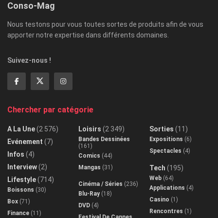
Conso-Mag
Nous testons pour vous toutes sortes de produits afin de vous
apporter notre expertise dans différents domaines.
Suivez-nous !
Chercher par catégorie
A La Une
(2 576)
Loisirs
(2 349)
Sorties
(11)
Bandes Dessinées
Expositions
(6)
Evénement
(7)
(161)
Spectacles
(4)
Infos
(4)
Comics
(44)
Interview
(2)
Mangas
(31)
Tech
(195)
Web
(64)
Lifestyle
(714)
Cinéma / Séries
(236)
Applications
(4)
Boissons
(30)
Blu-Ray
(18)
Casino
(1)
Box
(71)
DVD
(4)
Rencontres
(1)
Finance
(11)
Festival De Cannes