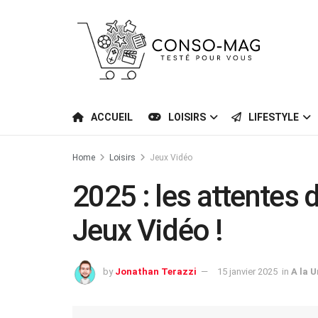
ACCUEIL
LOISIRS
LIFESTYLE
Home
Loisirs
Jeux Vidéo
2025 : les attentes 
Jeux Vidéo !
by
Jonathan Terazzi
15 janvier 2025
in
A la 