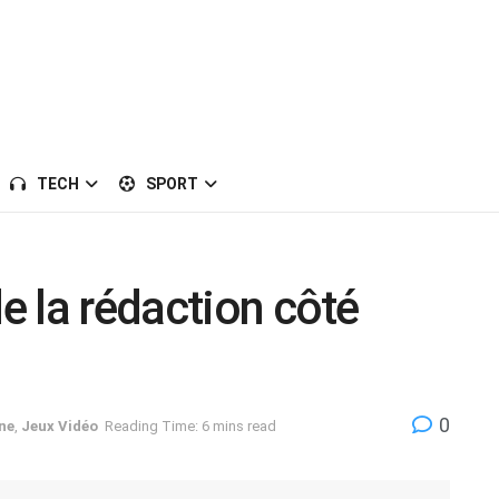
TECH
SPORT
de la rédaction côté
0
Une
,
Jeux Vidéo
Reading Time: 6 mins read