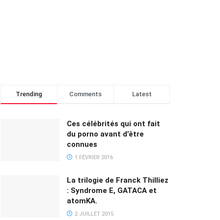
Trending
Comments
Latest
Ces célébrités qui ont fait
du porno avant d’être
connues
1 FÉVRIER 2016
La trilogie de Franck Thilliez
: Syndrome E, GATACA et
atomKA.
2 JUILLET 2015