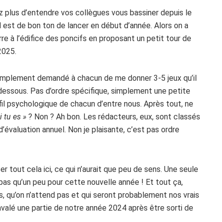
ez plus d’entendre vos collègues vous bassiner depuis le
l est de bon ton de lancer en début d’année. Alors on a
rre à l’édifice des poncifs en proposant un petit tour de
2025.
t simplement demandé à chacun de me donner 3-5 jeux qu’il
-dessous. Pas d’ordre spécifique, simplement une petite
fil psychologique de chacun d’entre nous. Après tout, ne
i tu es »
? Non ? Ah bon. Les rédacteurs, eux, sont classés
’évaluation annuel. Non je plaisante, c’est pas ordre
r tout cela ici, ce qui n’aurait que peu de sens. Une seule
t pas qu’un peu pour cette nouvelle année ! Et tout ça,
s, qu’on n’attend pas et qui seront probablement nos vrais
avalé une partie de notre année 2024 après être sorti de