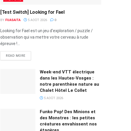
[Test Switch] Looking for Fael
BY
FUASAITA
5 AOÛT 2026
0
Looking for Fael est un jeu d'exploration / puzzle /
observation qui va mettre votre cerveau à rude
épreuve !...
READ MORE
Week-end VTT électrique
dans les Hautes-Vosges :
notre parenthèse nature au
Chalet Hôtel Le Collet
5 AOÛT 2026
Funko Pop! Des Minions et
des Monstres : les petites
créatures envahissent nos
étagères