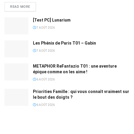
READ MORE
[Test PC] Lunarium
7 AOÛT 2026
Les Phénix de Paris T01 – Gabin
7 AOÛT 2026
METAPHOR ReFantazio T01 : une aventure
épique comme on les aime !
6 AOÛT 2026
Priorities Famille : qui vous connaît vraiment sur
le bout des doigts ?
6 AOÛT 2026