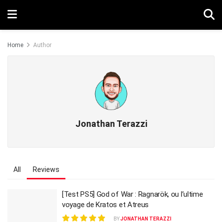
Home
Author
Jonathan Terazzi
All
Reviews
[Test PS5] God of War : Ragnarök, ou l’ultime
voyage de Kratos et Atreus
BY
JONATHAN TERAZZI