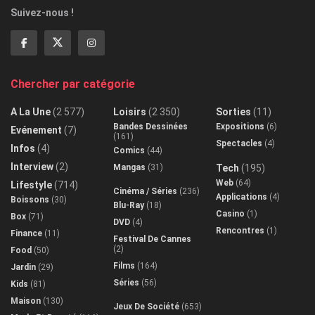
Suivez-nous !
Chercher par catégorie
A La Une
(2 577)
Loisirs
(2 350)
Sorties
(11)
Bandes Dessinées
Expositions
(6)
Evénement
(7)
(161)
Spectacles
(4)
Infos
(4)
Comics
(44)
Interview
(2)
Mangas
(31)
Tech
(195)
Web
(64)
Lifestyle
(714)
Cinéma / Séries
(236)
Applications
(4)
Boissons
(30)
Blu-Ray
(18)
Casino
(1)
Box
(71)
DVD
(4)
Rencontres
(1)
Finance
(11)
Festival De Cannes
(2)
Food
(50)
Films
(164)
Jardin
(29)
Séries
(56)
Kids
(81)
Maison
(130)
Jeux De Société
(653)