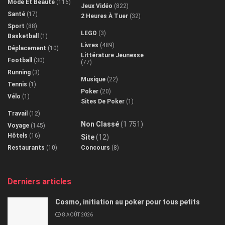
Mode Et Beauté
(116)
Jeux Vidéo
(822)
Santé
(17)
2 Heures À Tuer
(32)
Sport
(88)
LEGO
(3)
Basketball
(1)
Livres
(489)
Déplacement
(10)
Littérature Jeunesse
Football
(30)
(77)
Running
(3)
Musique
(22)
Tennis
(1)
Poker
(20)
Vélo
(1)
Sites De Poker
(1)
Travail
(12)
Non Classé
(1 751)
Voyage
(145)
Hôtels
(16)
Site
(12)
Restaurants
(10)
Concours
(8)
Derniers articles
Cosmo, initiation au poker pour tous petits
8 AOÛT 2026