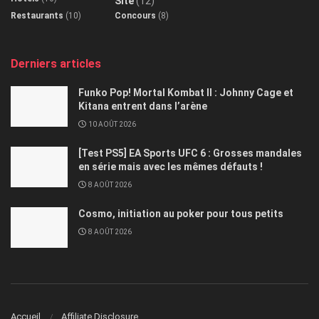
Site
(12)
Restaurants
(10)
Concours
(8)
Derniers articles
Funko Pop! Mortal Kombat II : Johnny Cage et
Kitana entrent dans l’arène
10 AOÛT 2026
[Test PS5] EA Sports UFC 6 : Grosses mandales
en série mais avec les mêmes défauts !
8 AOÛT 2026
Cosmo, initiation au poker pour tous petits
8 AOÛT 2026
Accueil
Affiliate Disclosure