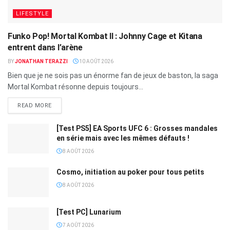
LIFESTYLE
Funko Pop! Mortal Kombat II : Johnny Cage et Kitana
entrent dans l’arène
BY
JONATHAN TERAZZI
10 AOÛT 2026
Bien que je ne sois pas un énorme fan de jeux de baston, la saga
Mortal Kombat résonne depuis toujours...
READ MORE
[Test PS5] EA Sports UFC 6 : Grosses mandales
en série mais avec les mêmes défauts !
8 AOÛT 2026
Cosmo, initiation au poker pour tous petits
8 AOÛT 2026
[Test PC] Lunarium
7 AOÛT 2026