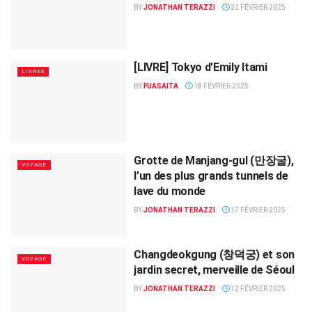
BY
JONATHAN TERAZZI
22 FÉVRIER 2025
[LIVRE] Tokyo d’Emily Itami
LIVRES
BY
FUASAITA
18 FÉVRIER 2025
Grotte de Manjang-gul (만장굴),
VOYAGE
l’un des plus grands tunnels de
lave du monde
BY
JONATHAN TERAZZI
17 FÉVRIER 2025
Changdeokgung (창덕궁) et son
VOYAGE
jardin secret, merveille de Séoul
BY
JONATHAN TERAZZI
12 FÉVRIER 2025