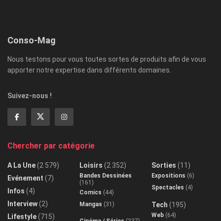
Conso-Mag
Nous testons pour vous toutes sortes de produits afin de vous
apporter notre expertise dans différents domaines.
Suivez-nous !
Chercher par catégorie
A La Une
(2 579)
Loisirs
(2 352)
Sorties
(11)
Bandes Dessinées
Expositions
(6)
Evénement
(7)
(161)
Spectacles
(4)
Infos
(4)
Comics
(44)
Interview
(2)
Mangas
(31)
Tech
(195)
Web
(64)
Lifestyle
(715)
Cinéma / Séries
(237)