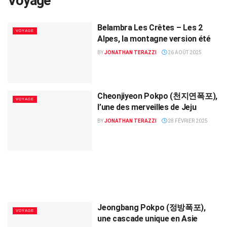
Voyage
Belambra Les Crêtes – Les 2
VOYAGE
Alpes, la montagne version été
BY
JONATHAN TERAZZI
26 AOÛT 2025
Cheonjiyeon Pokpo (천지연폭포),
VOYAGE
l’une des merveilles de Jeju
BY
JONATHAN TERAZZI
28 FÉVRIER 2025
Jeongbang Pokpo (정방폭포),
VOYAGE
une cascade unique en Asie