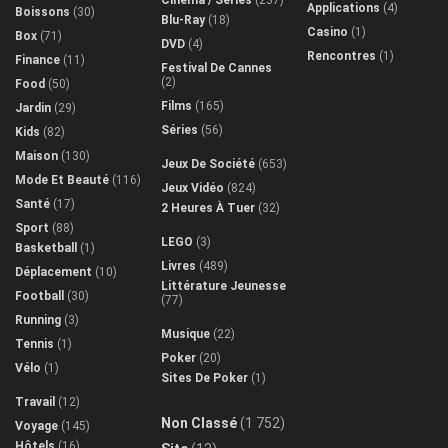
Applications
(4)
Boissons
(30)
Blu-Ray
(18)
Casino
(1)
Box
(71)
DVD
(4)
Rencontres
(1)
Finance
(11)
Festival De Cannes
(2)
Food
(50)
Films
(165)
Jardin
(29)
Séries
(56)
Kids
(82)
Maison
(130)
Jeux De Société
(653)
Mode Et Beauté
(116)
Jeux Vidéo
(824)
Santé
(17)
2 Heures À Tuer
(32)
Sport
(88)
LEGO
(3)
Basketball
(1)
Livres
(489)
Déplacement
(10)
Littérature Jeunesse
Football
(30)
(77)
Running
(3)
Musique
(22)
Tennis
(1)
Poker
(20)
Vélo
(1)
Sites De Poker
(1)
Travail
(12)
Non Classé
(1 752)
Voyage
(145)
Hôtels
(16)