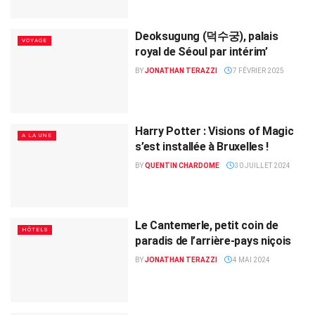
Deoksugung (덕수궁), palais
VOYAGE
royal de Séoul par intérim’
BY
JONATHAN TERAZZI
7 FÉVRIER 2025
Harry Potter : Visions of Magic
A LA UNE
s’est installée à Bruxelles !
BY
QUENTIN CHARDOME
30 JUILLET 2024
Le Cantemerle, petit coin de
HÔTELS
paradis de l’arrière-pays niçois
BY
JONATHAN TERAZZI
4 MAI 2024