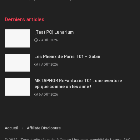
Derniers articles
[Test PC] Lunarium
7 AOÛT 2026
Les Phénix de Paris T01 – Gabin
7 AOÛT 2026
METAPHOR ReFantazio T01 : une aventure
épique comme on les aime !
6 AOÛT 2026
Accueil
Affiliate Disclosure