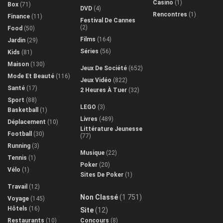
Casino
(1)
Box
(71)
DVD
(4)
Rencontres
(1)
Finance
(11)
Festival De Cannes
(2)
Food
(50)
Films
(164)
Jardin
(29)
Séries
(56)
Kids
(81)
Maison
(130)
Jeux De Société
(652)
Mode Et Beauté
(116)
Jeux Vidéo
(822)
Santé
(17)
2 Heures À Tuer
(32)
Sport
(88)
LEGO
(3)
Basketball
(1)
Livres
(489)
Déplacement
(10)
Littérature Jeunesse
Football
(30)
(77)
Running
(3)
Musique
(22)
Tennis
(1)
Poker
(20)
Vélo
(1)
Sites De Poker
(1)
Travail
(12)
Non Classé
(1 751)
Voyage
(145)
Hôtels
(16)
Site
(12)
Restaurants
(10)
Concours
(8)