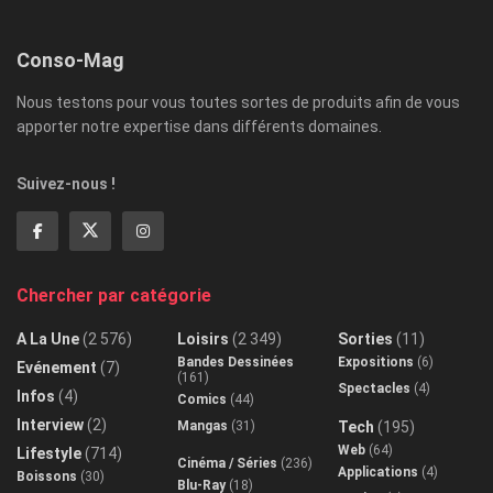
Conso-Mag
Nous testons pour vous toutes sortes de produits afin de vous
apporter notre expertise dans différents domaines.
Suivez-nous !
Chercher par catégorie
A La Une
(2 576)
Loisirs
(2 349)
Sorties
(11)
Bandes Dessinées
Expositions
(6)
Evénement
(7)
(161)
Spectacles
(4)
Infos
(4)
Comics
(44)
Interview
(2)
Mangas
(31)
Tech
(195)
Web
(64)
Lifestyle
(714)
Cinéma / Séries
(236)
Applications
(4)
Boissons
(30)
Blu-Ray
(18)