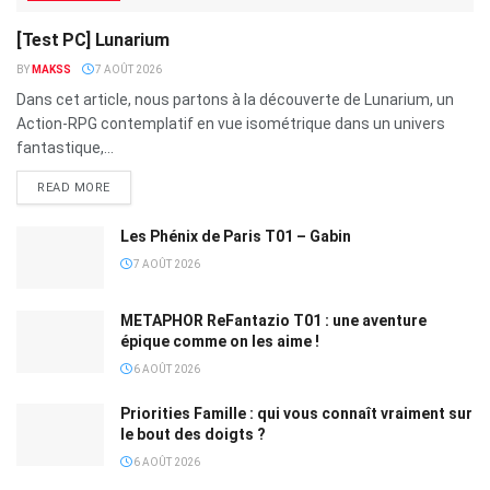
[Test PC] Lunarium
BY
MAKSS
7 AOÛT 2026
Dans cet article, nous partons à la découverte de Lunarium, un
Action-RPG contemplatif en vue isométrique dans un univers
fantastique,...
READ MORE
Les Phénix de Paris T01 – Gabin
7 AOÛT 2026
METAPHOR ReFantazio T01 : une aventure
épique comme on les aime !
6 AOÛT 2026
Priorities Famille : qui vous connaît vraiment sur
le bout des doigts ?
6 AOÛT 2026