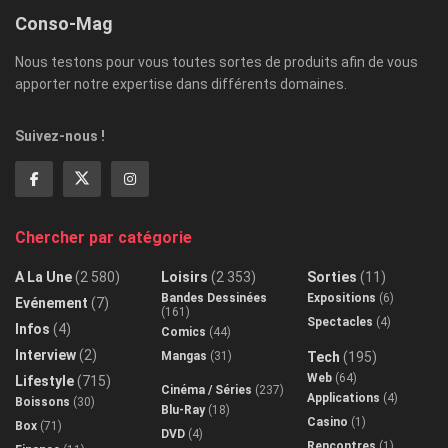
Conso-Mag
Nous testons pour vous toutes sortes de produits afin de vous
apporter notre expertise dans différents domaines.
Suivez-nous !
Chercher par catégorie
A La Une
(2 580)
Loisirs
(2 353)
Sorties
(11)
Bandes Dessinées
Expositions
(6)
Evénement
(7)
(161)
Spectacles
(4)
Infos
(4)
Comics
(44)
Interview
(2)
Mangas
(31)
Tech
(195)
Web
(64)
Lifestyle
(715)
Cinéma / Séries
(237)
Applications
(4)
Boissons
(30)
Blu-Ray
(18)
Casino
(1)
Box
(71)
DVD
(4)
Rencontres
(1)