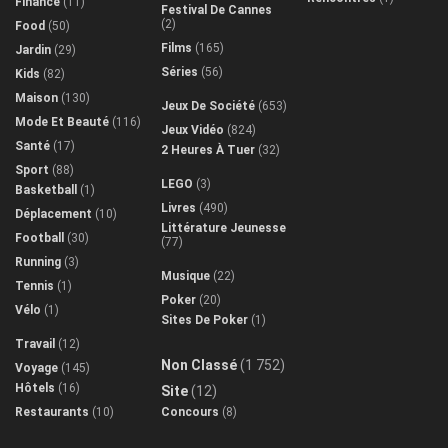
Finance
(11)
Festival De Cannes
(2)
Food
(50)
Films
(165)
Jardin
(29)
Séries
(56)
Kids
(82)
Maison
(130)
Jeux De Société
(653)
Mode Et Beauté
(116)
Jeux Vidéo
(824)
Santé
(17)
2 Heures À Tuer
(32)
Sport
(88)
LEGO
(3)
Basketball
(1)
Livres
(490)
Déplacement
(10)
Littérature Jeunesse
Football
(30)
(77)
Running
(3)
Musique
(22)
Tennis
(1)
Poker
(20)
Vélo
(1)
Sites De Poker
(1)
Travail
(12)
Non Classé
(1 752)
Voyage
(145)
Hôtels
(16)
Site
(12)
Restaurants
(10)
Concours
(8)