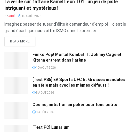
La vérité sur l’affaire Kamel Léon T01 : un jeu de piste
intriguant et mystérieux !
BY
JIBÉ
10 AOÛT 2026
Imaginez passer de tueur d'élite à demandeur d'emploi ... c'est le
grand écart que nous offre ISMO dans le premier...
READ MORE
Funko Pop! Mortal Kombat II : Johnny Cage et
Kitana entrent dans l’arène
10 AOÛT 2026
[Test PS5] EA Sports UFC 6 : Grosses mandales
en série mais avec les mêmes défauts !
8 AOÛT 2026
Cosmo, initiation au poker pour tous petits
8 AOÛT 2026
[Test PC] Lunarium