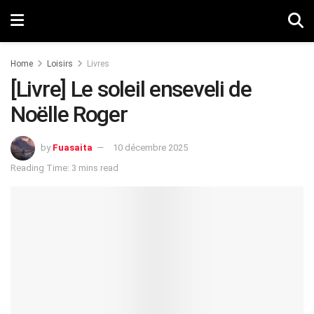
Home
Loisirs
Livres
[Livre] Le soleil enseveli de
Noëlle Roger
by
Fuasaita
10 décembre 2025
Reading Time: 3 mins read