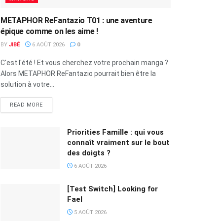
METAPHOR ReFantazio T01 : une aventure
épique comme on les aime !
BY
JIBÉ
6 AOÛT 2026
0
C'est l'été ! Et vous cherchez votre prochain manga ?
Alors METAPHOR ReFantazio pourrait bien être la
solution à votre...
READ MORE
Priorities Famille : qui vous
connaît vraiment sur le bout
des doigts ?
6 AOÛT 2026
[Test Switch] Looking for
Fael
5 AOÛT 2026