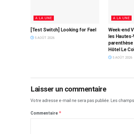
A LA UNE
A LA UNE
[Test Switch] Looking for Fael
Week-end V
les Hautes-
5 AOÛT 2026
parenthèse 
Hôtel Le Col
5 AOÛT 2026
Laisser un commentaire
Votre adresse e-mail ne sera pas publiée.
Les champs 
*
Commentaire