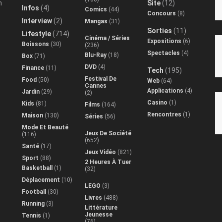
n
Site
(12)
Infos
(4)
Comics
(44)
Concours
(8)
Interview
(2)
Mangas
(31)
Sorties
(11)
Lifestyle
(714)
Cinéma / Séries
Expositions
(6)
Boissons
(30)
(236)
Spectacles
(4)
Blu-Ray
(18)
Box
(71)
DVD
(4)
Finance
(11)
Tech
(195)
Festival De
Food
(50)
Web
(64)
Cannes
Applications
(4)
Jardin
(29)
(2)
Casino
(1)
Kids
(81)
Films
(164)
Rencontres
(1)
Maison
(130)
Séries
(56)
Mode Et Beauté
Jeux De Société
(116)
(652)
Santé
(17)
Jeux Vidéo
(821)
Sport
(88)
2 Heures À Tuer
Basketball
(1)
(32)
Déplacement
(10)
LEGO
(3)
Football
(30)
Livres
(488)
Running
(3)
Littérature
Jeunesse
Tennis
(1)
(76)