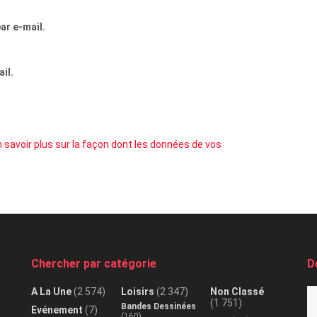
ar e-mail.
il.
 savoir plus sur la façon dont les données de vos
Chercher par catégorie
D
A La Une
(2 574)
Loisirs
(2 347)
Non Classé
(1 751)
Bandes Dessinées
Evénement
(7)
(160)