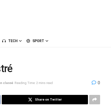
TECH
SPORT
stré
0
n classé
Reading Time: 2 mins read
Share on Twitter