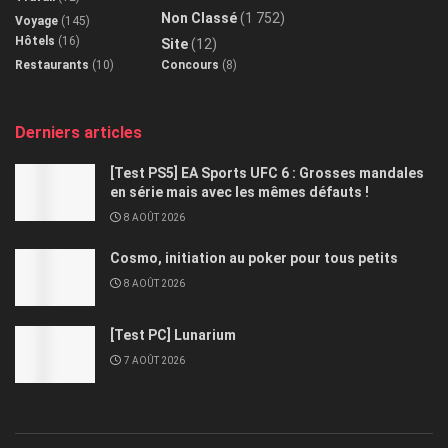
Non Classé
(1 752)
Voyage
(145)
Hôtels
(16)
Site
(12)
Restaurants
(10)
Concours
(8)
Derniers articles
[Test PS5] EA Sports UFC 6 : Grosses mandales
en série mais avec les mêmes défauts !
8 AOÛT 2026
Cosmo, initiation au poker pour tous petits
8 AOÛT 2026
[Test PC] Lunarium
7 AOÛT 2026