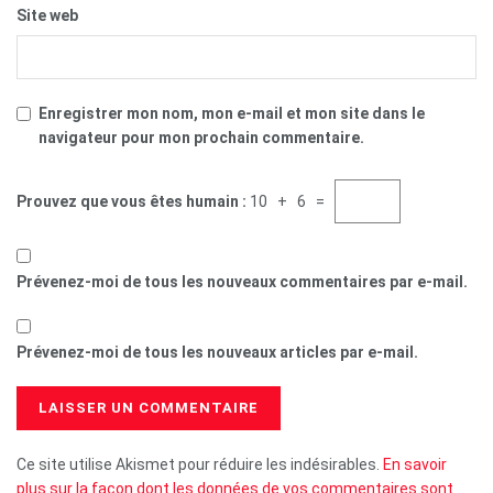
Site web
Enregistrer mon nom, mon e-mail et mon site dans le
navigateur pour mon prochain commentaire.
Prouvez que vous êtes humain :
10 + 6 =
Prévenez-moi de tous les nouveaux commentaires par e-mail.
Prévenez-moi de tous les nouveaux articles par e-mail.
Ce site utilise Akismet pour réduire les indésirables.
En savoir
plus sur la façon dont les données de vos commentaires sont