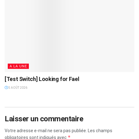
A LA UNE
[Test Switch] Looking for Fael
5 AOÛT 2026
Laisser un commentaire
Votre adresse e-mail ne sera pas publiée.
Les champs
*
obligatoires sont indiqués avec