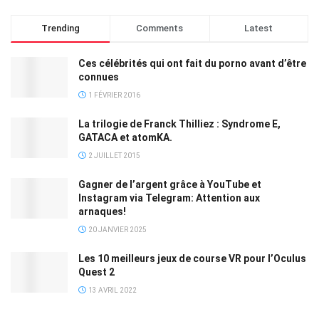
Trending
Comments
Latest
Ces célébrités qui ont fait du porno avant d’être
connues
1 FÉVRIER 2016
La trilogie de Franck Thilliez : Syndrome E,
GATACA et atomKA.
2 JUILLET 2015
Gagner de l’argent grâce à YouTube et
Instagram via Telegram: Attention aux
arnaques!
20 JANVIER 2025
Les 10 meilleurs jeux de course VR pour l’Oculus
Quest 2
13 AVRIL 2022