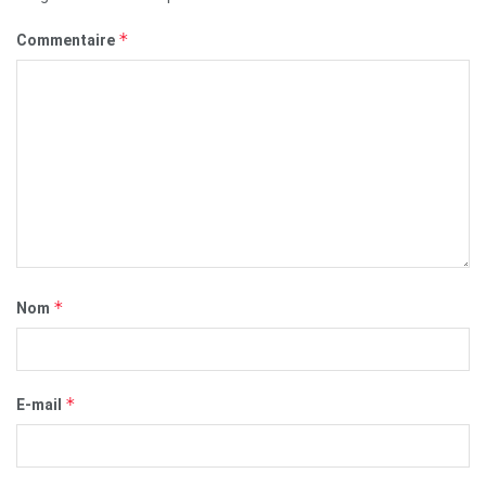
*
Commentaire
*
Nom
*
E-mail