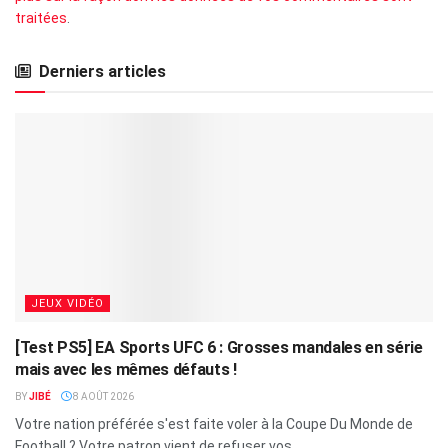
traitées
.
Derniers articles
JEUX VIDÉO
[Test PS5] EA Sports UFC 6 : Grosses mandales en série
mais avec les mêmes défauts !
BY
JIBÉ
8 AOÛT 2026
Votre nation préférée s'est faite voler à la Coupe Du Monde de
Football ? Votre patron vient de refuser vos...