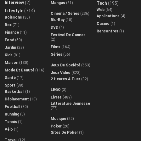
Interview
(2)
Mangas
(31)
Tech
(195)
Web
(64)
Lifestyle
(714)
Cinéma / Séries
(236)
Applications
(4)
Boissons
(30)
Blu-Ray
(18)
Casino
(1)
Box
(71)
DVD
(4)
Rencontres
(1)
Finance
(11)
Festival De Cannes
(2)
Food
(50)
Films
(164)
Jardin
(29)
Séries
(56)
Kids
(81)
Maison
(130)
Jeux De Société
(653)
Mode Et Beauté
(116)
Jeux Vidéo
(823)
Santé
(17)
2 Heures À Tuer
(32)
Sport
(88)
LEGO
(3)
Basketball
(1)
Livres
(489)
Déplacement
(10)
Littérature Jeunesse
Football
(30)
(77)
Running
(3)
Musique
(22)
Tennis
(1)
Poker
(20)
Vélo
(1)
Sites De Poker
(1)
Travail
(12)