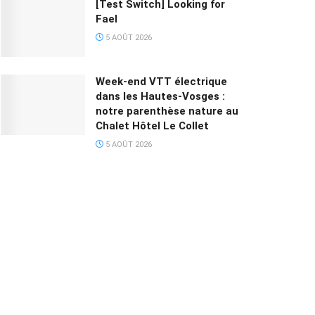
[Test Switch] Looking for
Fael
5 AOÛT 2026
Week-end VTT électrique
dans les Hautes-Vosges :
notre parenthèse nature au
Chalet Hôtel Le Collet
5 AOÛT 2026