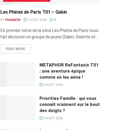
Les Phénix de Paris T01 – Gabin
BY
FUASAITA
7 AOÛT 2026
0
Ce premier tome de la série Les Phénix de Paris nous
fait découvrir un groupe de jeune (Gabin, Violette et...
READ MORE
METAPHOR ReFantazio T01
: une aventure épique
comme on les aime !
6 AOÛT 2026
Priorities Famille : qui vous
connaît vraiment sur le bout
des doigts ?
6 AOÛT 2026