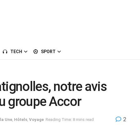
TECH
SPORT
ignolles, notre avis
du groupe Accor
2
 la Une
,
Hôtels
,
Voyage
Reading Time: 8 mins read