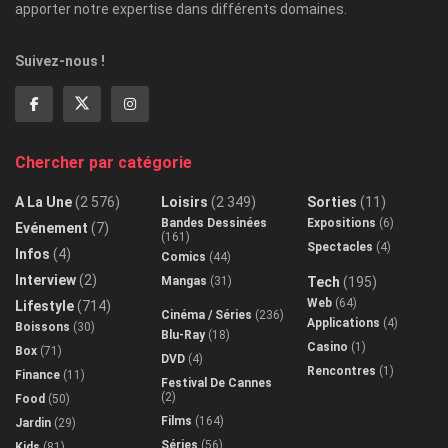
apporter notre expertise dans différents domaines.
Suivez-nous !
Chercher par catégorie
A La Une
(2 576)
Loisirs
(2 349)
Sorties
(11)
Bandes Dessinées
Expositions
(6)
Evénement
(7)
(161)
Spectacles
(4)
Infos
(4)
Comics
(44)
Interview
(2)
Mangas
(31)
Tech
(195)
Web
(64)
Lifestyle
(714)
Cinéma / Séries
(236)
Applications
(4)
Boissons
(30)
Blu-Ray
(18)
Casino
(1)
Box
(71)
DVD
(4)
Rencontres
(1)
Finance
(11)
Festival De Cannes
(2)
Food
(50)
Films
(164)
Jardin
(29)
Séries
(56)
Kids
(81)