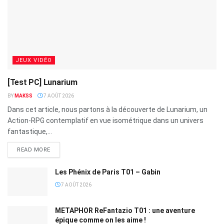
JEUX VIDÉO
[Test PC] Lunarium
BY
MAKSS
7 AOÛT 2026
Dans cet article, nous partons à la découverte de Lunarium, un
Action-RPG contemplatif en vue isométrique dans un univers
fantastique,...
READ MORE
Les Phénix de Paris T01 – Gabin
7 AOÛT 2026
METAPHOR ReFantazio T01 : une aventure
épique comme on les aime !