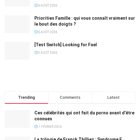
6 AOÛT 2026
Priorities Famille : qui vous connaît vraiment sur
le bout des doigts ?
6 AOÛT 2026
[Test Switch] Looking for Fael
5 AOÛT 2026
Trending
Comments
Latest
Ces célébrités qui ont fait du porno avant d’être
connues
1 FÉVRIER 2016
La trilogie de Franck Thilliez : Syndrome E,