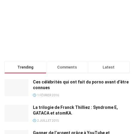
Trending
Comments
Latest
Ces célébrités qui ont fait du porno avant d’être
connues
1 FÉVRIER 2016
La trilogie de Franck Thilliez : Syndrome E,
GATACA et atomKA.
2 JUILLET 2015
Gagner de l’argent grâce à YouTube et