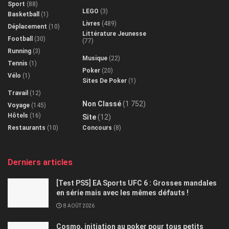
Sport
(88)
LEGO
(3)
Basketball
(1)
Livres
(489)
Déplacement
(10)
Littérature Jeunesse
Football
(30)
(77)
Running
(3)
Musique
(22)
Tennis
(1)
Poker
(20)
Vélo
(1)
Sites De Poker
(1)
Travail
(12)
Non Classé
(1 752)
Voyage
(145)
Hôtels
(16)
Site
(12)
Restaurants
(10)
Concours
(8)
Derniers articles
[Test PS5] EA Sports UFC 6 : Grosses mandales
en série mais avec les mêmes défauts !
8 AOÛT 2026
Cosmo, initiation au poker pour tous petits