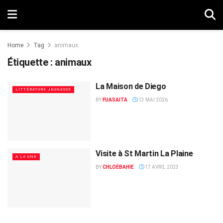
Home
Tag
animaux
Étiquette :
animaux
La Maison de Diego
LITTÉRATURE JEUNESSE
BY
FUASAITA
13 MAI 2026
Visite à St Martin La Plaine
A LA UNE
BY
CHLOÉBAHIE
17 AVRIL 2023