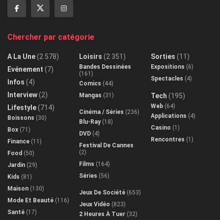
Chercher par catégorie
A La Une
(2 578)
Loisirs
(2 351)
Sorties
(11)
Bandes Dessinées
Expositions
(6)
Evénement
(7)
(161)
Spectacles
(4)
Infos
(4)
Comics
(44)
Interview
(2)
Mangas
(31)
Tech
(195)
Web
(64)
Lifestyle
(714)
Cinéma / Séries
(236)
Applications
(4)
Boissons
(30)
Blu-Ray
(18)
Casino
(1)
Box
(71)
DVD
(4)
Rencontres
(1)
Finance
(11)
Festival De Cannes
(2)
Food
(50)
Films
(164)
Jardin
(29)
Séries
(56)
Kids
(81)
Maison
(130)
Jeux De Société
(653)
Mode Et Beauté
(116)
Jeux Vidéo
(823)
Santé
(17)
2 Heures À Tuer
(32)