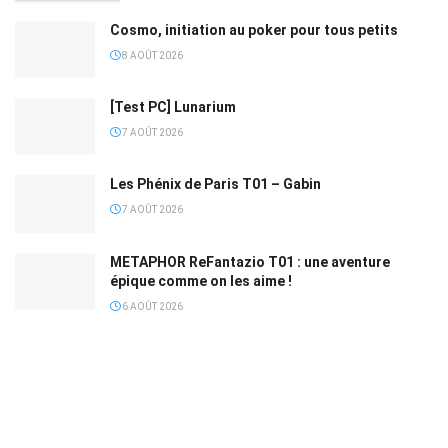
Cosmo, initiation au poker pour tous petits
8 AOÛT 2026
[Test PC] Lunarium
7 AOÛT 2026
Les Phénix de Paris T01 – Gabin
7 AOÛT 2026
METAPHOR ReFantazio T01 : une aventure
épique comme on les aime !
6 AOÛT 2026