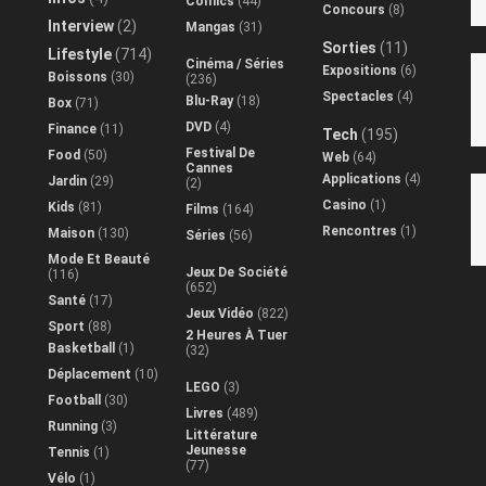
Comics
(44)
Concours
(8)
Interview
(2)
Mangas
(31)
Sorties
(11)
Lifestyle
(714)
Cinéma / Séries
Expositions
(6)
Boissons
(30)
(236)
Spectacles
(4)
Blu-Ray
(18)
Box
(71)
DVD
(4)
Finance
(11)
Tech
(195)
Festival De
Food
(50)
Web
(64)
Cannes
Applications
(4)
Jardin
(29)
(2)
Casino
(1)
Kids
(81)
Films
(164)
Rencontres
(1)
Maison
(130)
Séries
(56)
Mode Et Beauté
Jeux De Société
(116)
(652)
Santé
(17)
Jeux Vidéo
(822)
Sport
(88)
2 Heures À Tuer
Basketball
(1)
(32)
Déplacement
(10)
LEGO
(3)
Football
(30)
Livres
(489)
Running
(3)
Littérature
Jeunesse
Tennis
(1)
(77)
Vélo
(1)