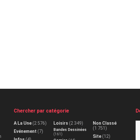
Chercher par catégorie
D
A La Une
(2 576)
Loisirs
(2 349)
Non Classé
(1 751)
Bandes Dessinées
Evénement
(7)
(161)
n
Site
(12)
Infos
(4)