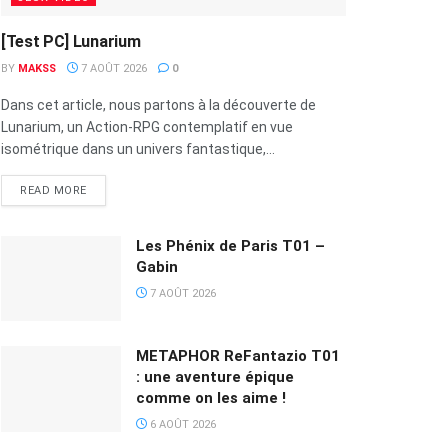
[Test PC] Lunarium
BY
MAKSS
7 AOÛT 2026
0
Dans cet article, nous partons à la découverte de
Lunarium, un Action-RPG contemplatif en vue
isométrique dans un univers fantastique,...
READ MORE
Les Phénix de Paris T01 –
Gabin
7 AOÛT 2026
METAPHOR ReFantazio T01
: une aventure épique
comme on les aime !
6 AOÛT 2026