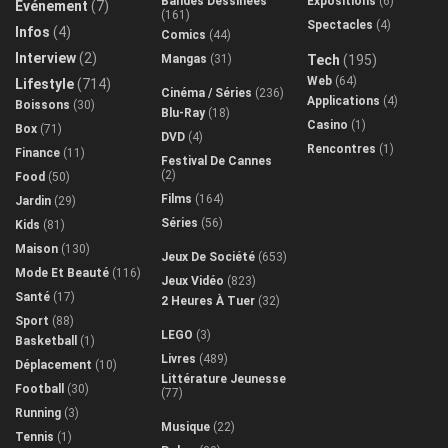
Bandes Dessinées
Expositions
(6)
Evénement
(7)
(161)
Spectacles
(4)
Infos
(4)
Comics
(44)
Interview
(2)
Mangas
(31)
Tech
(195)
Web
(64)
Lifestyle
(714)
Cinéma / Séries
(236)
Applications
(4)
Boissons
(30)
Blu-Ray
(18)
Casino
(1)
Box
(71)
DVD
(4)
Rencontres
(1)
Finance
(11)
Festival De Cannes
(2)
Food
(50)
Films
(164)
Jardin
(29)
Séries
(56)
Kids
(81)
Maison
(130)
Jeux De Société
(653)
Mode Et Beauté
(116)
Jeux Vidéo
(823)
Santé
(17)
2 Heures À Tuer
(32)
Sport
(88)
LEGO
(3)
Basketball
(1)
Livres
(489)
Déplacement
(10)
Littérature Jeunesse
Football
(30)
(77)
Running
(3)
Musique
(22)
Tennis
(1)