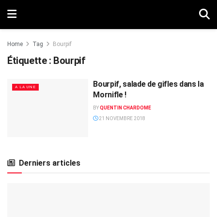
Home
Tag
Bourpif
Étiquette :
Bourpif
Bourpif, salade de gifles dans la
A LA UNE
Mornifle !
BY
QUENTIN CHARDOME
21 NOVEMBRE 2018
Derniers articles