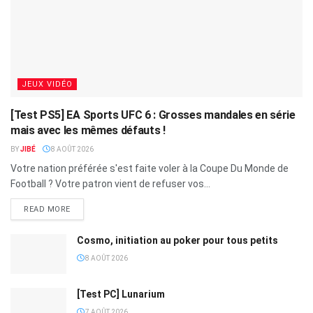
JEUX VIDÉO
[Test PS5] EA Sports UFC 6 : Grosses mandales en série
mais avec les mêmes défauts !
BY
JIBÉ
8 AOÛT 2026
Votre nation préférée s'est faite voler à la Coupe Du Monde de
Football ? Votre patron vient de refuser vos...
READ MORE
Cosmo, initiation au poker pour tous petits
8 AOÛT 2026
[Test PC] Lunarium
7 AOÛT 2026