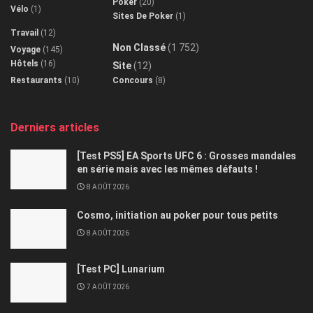
Poker
(20)
Vélo
(1)
Sites De Poker
(1)
Travail
(12)
Non Classé
(1 752)
Voyage
(145)
Hôtels
(16)
Site
(12)
Restaurants
(10)
Concours
(8)
Derniers articles
[Test PS5] EA Sports UFC 6 : Grosses mandales
en série mais avec les mêmes défauts !
8 AOÛT 2026
Cosmo, initiation au poker pour tous petits
8 AOÛT 2026
[Test PC] Lunarium
7 AOÛT 2026