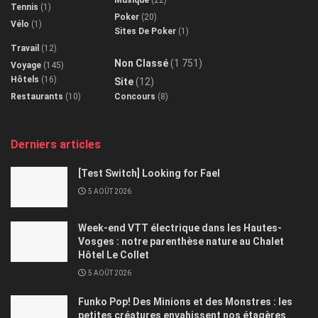
Tennis
(1)
Poker
(20)
Vélo
(1)
Sites De Poker
(1)
Travail
(12)
Non Classé
(1 751)
Voyage
(145)
Hôtels
(16)
Site
(12)
Restaurants
(10)
Concours
(8)
Derniers articles
[Test Switch] Looking for Fael
5 AOÛT 2026
Week-end VTT électrique dans les Hautes-
Vosges : notre parenthèse nature au Chalet
Hôtel Le Collet
5 AOÛT 2026
Funko Pop! Des Minions et des Monstres : les
petites créatures envahissent nos étagères