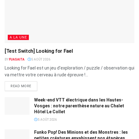
A LA UNE
[Test Switch] Looking for Fael
BY
FUASAITA
5 AOÛT 2026
Looking for Fael est un jeu d'exploration / puzzle / observation qui
va mettre votre cerveau à rude épreuve !...
READ MORE
Week-end VTT électrique dans les Hautes-
Vosges : notre parenthèse nature au Chalet
Hôtel Le Collet
5 AOÛT 2026
Funko Pop! Des Minions et des Monstres : les
petites créatures envahissent nos étagères