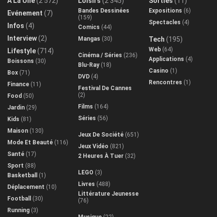
A La Une
(2 572)
Loisirs
(2 345)
Sorties
(11)
Bandes Dessinées
Expositions
(6)
Evénement
(7)
(159)
Spectacles
(4)
Infos
(4)
Comics
(44)
Interview
(2)
Mangas
(30)
Tech
(195)
Web
(64)
Lifestyle
(714)
Cinéma / Séries
(236)
Applications
(4)
Boissons
(30)
Blu-Ray
(18)
Casino
(1)
Box
(71)
DVD
(4)
Rencontres
(1)
Finance
(11)
Festival De Cannes
(2)
Food
(50)
Films
(164)
Jardin
(29)
Séries
(56)
Kids
(81)
Maison
(130)
Jeux De Société
(651)
Mode Et Beauté
(116)
Jeux Vidéo
(821)
Santé
(17)
2 Heures À Tuer
(32)
Sport
(88)
LEGO
(3)
Basketball
(1)
Livres
(488)
Déplacement
(10)
Littérature Jeunesse
Football
(30)
(76)
Running
(3)
Musique
(22)