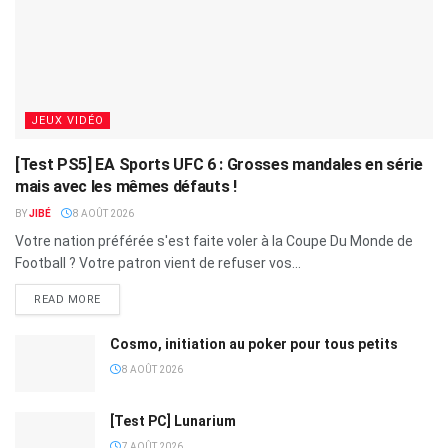
JEUX VIDÉO
[Test PS5] EA Sports UFC 6 : Grosses mandales en série
mais avec les mêmes défauts !
BY
JIBÉ
8 AOÛT 2026
Votre nation préférée s'est faite voler à la Coupe Du Monde de
Football ? Votre patron vient de refuser vos...
READ MORE
Cosmo, initiation au poker pour tous petits
8 AOÛT 2026
[Test PC] Lunarium
7 AOÛT 2026