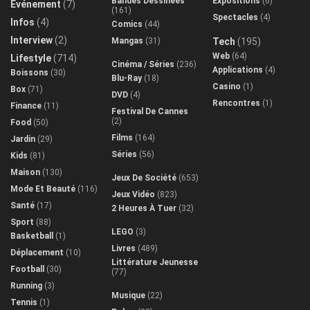
Bandes Dessinées
Expositions
(6)
Evénement
(7)
(161)
Spectacles
(4)
Infos
(4)
Comics
(44)
Interview
(2)
Mangas
(31)
Tech
(195)
Web
(64)
Lifestyle
(714)
Cinéma / Séries
(236)
Applications
(4)
Boissons
(30)
Blu-Ray
(18)
Casino
(1)
Box
(71)
DVD
(4)
Rencontres
(1)
Finance
(11)
Festival De Cannes
(2)
Food
(50)
Films
(164)
Jardin
(29)
Séries
(56)
Kids
(81)
Maison
(130)
Jeux De Société
(653)
Mode Et Beauté
(116)
Jeux Vidéo
(823)
Santé
(17)
2 Heures À Tuer
(32)
Sport
(88)
LEGO
(3)
Basketball
(1)
Livres
(489)
Déplacement
(10)
Littérature Jeunesse
Football
(30)
(77)
Running
(3)
Musique
(22)
Tennis
(1)