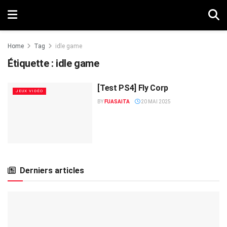
Home
Tag
idle game
Étiquette :
idle game
[Test PS4] Fly Corp
JEUX VIDÉO
BY
FUASAITA
20 MAI 2025
Derniers articles