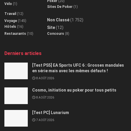
Poker
(20)
Vélo
(1)
Sites De Poker
(1)
Travail
(12)
Non Classé
(1 752)
Voyage
(145)
Hôtels
(16)
Site
(12)
Restaurants
(10)
Concours
(8)
Derniers articles
[Test PS5] EA Sports UFC 6 : Grosses mandales
en série mais avec les mêmes défauts !
8 AOÛT 2026
Cosmo, initiation au poker pour tous petits
8 AOÛT 2026
[Test PC] Lunarium
7 AOÛT 2026