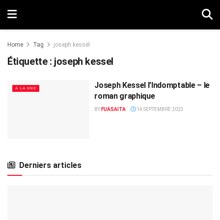
Home
Tag
joseph kessel
Étiquette :
joseph kessel
Joseph Kessel l’Indomptable – le
A LA UNE
roman graphique
BY
FUASAITA
14 SEPTEMBRE 2023
Derniers articles