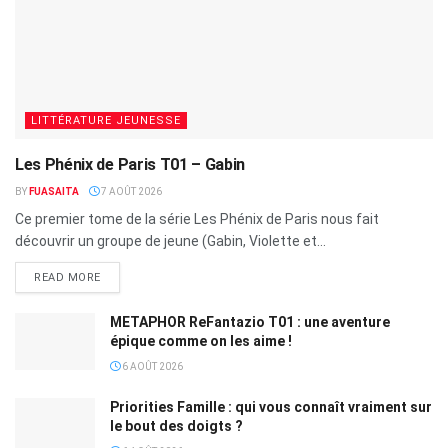
LITTÉRATURE JEUNESSE
Les Phénix de Paris T01 – Gabin
BY
FUASAITA
7 AOÛT 2026
Ce premier tome de la série Les Phénix de Paris nous fait
découvrir un groupe de jeune (Gabin, Violette et...
READ MORE
METAPHOR ReFantazio T01 : une aventure
épique comme on les aime !
6 AOÛT 2026
Priorities Famille : qui vous connaît vraiment sur
le bout des doigts ?