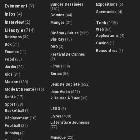
Bandes Dessinées
Expositions
(6)
Evénement
(7)
(161)
Spectacles
(4)
Infos
(4)
Comics
(44)
Interview
(2)
Mangas
(31)
Tech
(195)
Web
(64)
Lifestyle
(714)
Cinéma / Séries
(236)
Applications
(4)
Boissons
(30)
Blu-Ray
(18)
Casino
(1)
Box
(71)
DVD
(4)
Rencontres
(1)
Finance
(11)
Festival De Cannes
(2)
Food
(50)
Films
(164)
Jardin
(29)
Séries
(56)
Kids
(81)
Maison
(130)
Jeux De Société
(652)
Mode Et Beauté
(116)
Jeux Vidéo
(821)
Santé
(17)
2 Heures À Tuer
(32)
Sport
(88)
LEGO
(3)
Basketball
(1)
Livres
(489)
Déplacement
(10)
Littérature Jeunesse
Football
(30)
(77)
Running
(3)
Musique
(22)