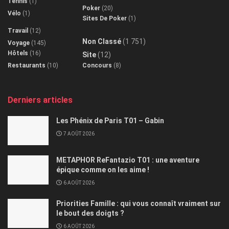
Tennis
(1)
Poker
(20)
Vélo
(1)
Sites De Poker
(1)
Travail
(12)
Non Classé
(1 751)
Voyage
(145)
Hôtels
(16)
Site
(12)
Restaurants
(10)
Concours
(8)
Derniers articles
Les Phénix de Paris T01 – Gabin
7 AOÛT 2026
METAPHOR ReFantazio T01 : une aventure
épique comme on les aime !
6 AOÛT 2026
Priorities Famille : qui vous connaît vraiment sur
le bout des doigts ?
6 AOÛT 2026