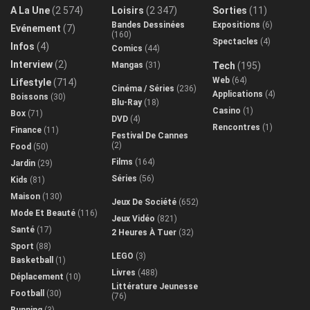
A La Une
(2 574)
Loisirs
(2 347)
Sorties
(11)
Bandes Dessinées
Expositions
(6)
Evénement
(7)
(160)
Spectacles
(4)
Infos
(4)
Comics
(44)
Interview
(2)
Mangas
(31)
Tech
(195)
Web
(64)
Lifestyle
(714)
Cinéma / Séries
(236)
Applications
(4)
Boissons
(30)
Blu-Ray
(18)
Casino
(1)
Box
(71)
DVD
(4)
Rencontres
(1)
Finance
(11)
Festival De Cannes
(2)
Food
(50)
Films
(164)
Jardin
(29)
Séries
(56)
Kids
(81)
Maison
(130)
Jeux De Société
(652)
Mode Et Beauté
(116)
Jeux Vidéo
(821)
Santé
(17)
2 Heures À Tuer
(32)
Sport
(88)
LEGO
(3)
Basketball
(1)
Livres
(488)
Déplacement
(10)
Littérature Jeunesse
Football
(30)
(76)
Running
(3)