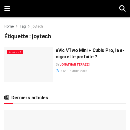
Home
Tag
joytech
Étiquette :
joytech
eVic VTwo Mini + Cubis Pro, la e-
A LA UNE
cigarette parfaite ?
BY
JONATHAN TERAZZI
13 SEPTEMBRE 2016
Derniers articles