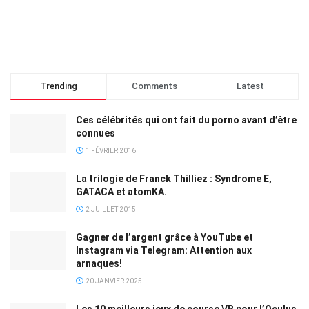
Trending
Comments
Latest
Ces célébrités qui ont fait du porno avant d’être
connues
1 FÉVRIER 2016
La trilogie de Franck Thilliez : Syndrome E,
GATACA et atomKA.
2 JUILLET 2015
Gagner de l’argent grâce à YouTube et
Instagram via Telegram: Attention aux
arnaques!
20 JANVIER 2025
Les 10 meilleurs jeux de course VR pour l’Oculus