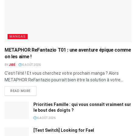
MANGAS
METAPHOR ReFantazio T01 : une aventure épique comme
on les aime !
BY
JIBÉ
6 AOÛT 2026
C'est l'été ! Et vous cherchez votre prochain manga ? Alors
METAPHOR ReFantazio pourrait bien être la solution à votre...
READ MORE
Priorities Famille : qui vous connaît vraiment sur
le bout des doigts ?
6 AOÛT 2026
[Test Switch] Looking for Fael