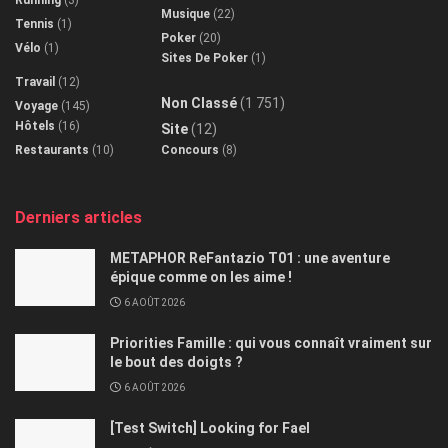
Musique
(22)
Tennis
(1)
Poker
(20)
Vélo
(1)
Sites De Poker
(1)
Travail
(12)
Non Classé
(1 751)
Voyage
(145)
Hôtels
(16)
Site
(12)
Restaurants
(10)
Concours
(8)
Derniers articles
METAPHOR ReFantazio T01 : une aventure
épique comme on les aime !
6 AOÛT 2026
Priorities Famille : qui vous connaît vraiment sur
le bout des doigts ?
6 AOÛT 2026
[Test Switch] Looking for Fael